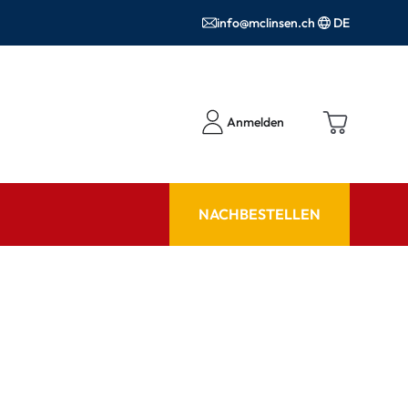
info@mclinsen.ch
DE
Anmelden
NACHBESTELLEN
RATGEBER
 FAQ
Pflegemittel FAQ
hör
nrezepte FAQ
ormationen