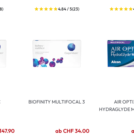
8)
4.84 / 5
(23)
C
BIOFINITY MULTIFOCAL 3
AIR OPT
HYDRAGLYDE M
147.90
ab CHF 34.00
a