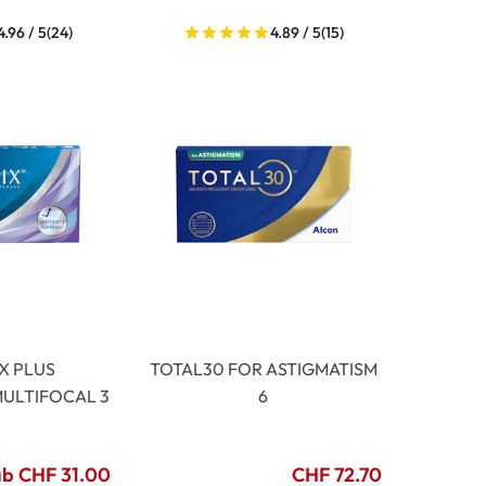
4.96 / 5
(24)
4.89 / 5
(15)
IX PLUS
TOTAL30 FOR ASTIGMATISM
ULTIFOCAL 3
6
b CHF 31.00
CHF 72.70