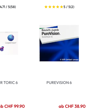
4.71 / 5
(58)
5 / 5
(2)
XR TORIC 6
PUREVISION 6
ab CHF 99.90
ab CHF 38.90