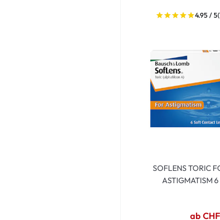
Dispo
4.95 / 5
Biomedics
SOFLENS TORIC F
ASTIGMATISM 6
ab CHF