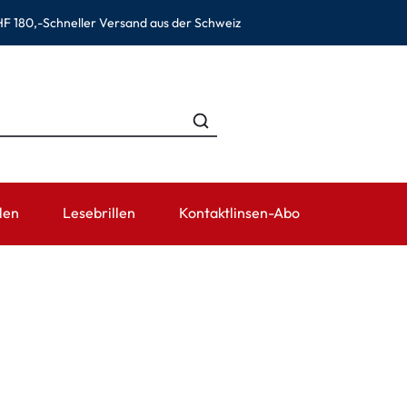
F 180,-
Schneller Versand aus der Schweiz
len
Lesebrillen
Kontaktlinsen-Abo
EN
KATEGORIEN
TRAGEDAUER
ZUBEHÖR
RATGEBER
Lösungen für Kontaktlinsen
Tageslinsen
Linsenbehälter
Kontaktlinsen
ewear
Kochsalzlösungen
Wochenlinsen
Pinzetten und weiteres Zube
Kontaktlinse
Augentropfen und Augenpflege
Monatslinsen
Gebrauchsinf