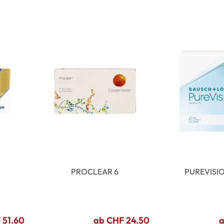
enbrillen
% SALE %
Abnormale S
Normale Sym
PROCLEAR 6
PUREVISIO
 51.60
ab CHF 24.50
a