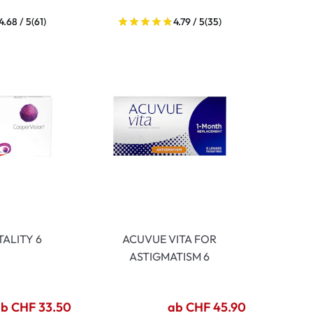
4.68 / 5
(61)
4.79 / 5
(35)
TALITY 6
ACUVUE VITA FOR
ASTIGMATISM 6
b CHF 33.50
ab CHF 45.90