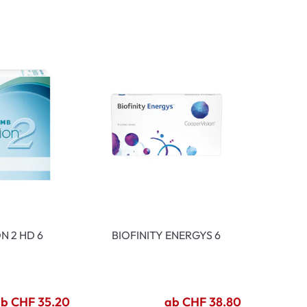
ymptome
ptome
N 2 HD 6
BIOFINITY ENERGYS 6
b CHF 35.20
ab CHF 38.80