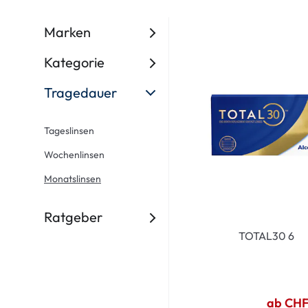
Ultra
Biotrue
Kinder Sonn
MyDay
AOSEPT
% SALE %
Marken
Dailies
Opti-Free
Kategorie
Precision
ReNu
Tragedauer
Biofinity
Futuro
PureVision
Ever Clean Plus
Tageslinsen
Air Optix
Weitere Marken
Wochenlinsen
Total
Monatslinsen
Clariti
Ratgeber
Proclear
TOTAL30 6
SofLens
Fusion
Freshlook
ab CHF