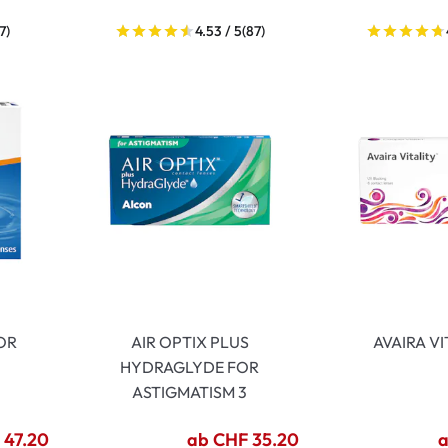
(7)
4.53 / 5
(87)
OR
AIR OPTIX PLUS
AVAIRA VI
HYDRAGLYDE FOR
ASTIGMATISM 3
 47.20
ab CHF 35.20
a