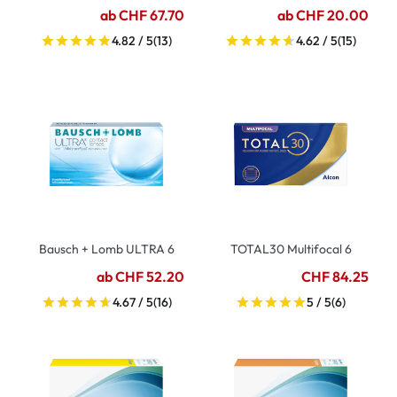
ab CHF 67.70
ab CHF 20.00
4.82 / 5
(13)
4.62 / 5
(15)
Bausch + Lomb ULTRA 6
TOTAL30 Multifocal 6
ab CHF 52.20
CHF 84.25
4.67 / 5
(16)
5 / 5
(6)