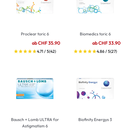
Proclear toric 6
Biomedics toric 6
ab CHF 35.90
ab CHF 33.90
4.71 / 5
(42)
4.86 / 5
(27)
Bausch + Lomb ULTRA for
Biofinity Energys 3
Astigmatism 6