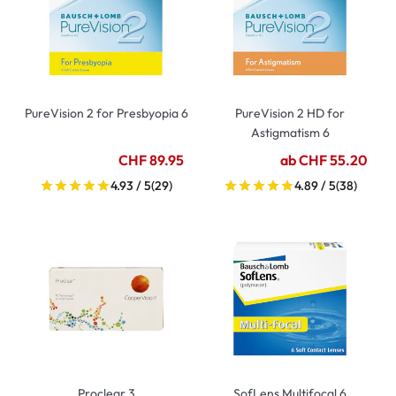
PureVision 2 for Presbyopia 6
PureVision 2 HD for
Astigmatism 6
CHF 89.95
ab CHF 55.20
4.93 / 5
(29)
4.89 / 5
(38)
Proclear 3
SofLens Multifocal 6