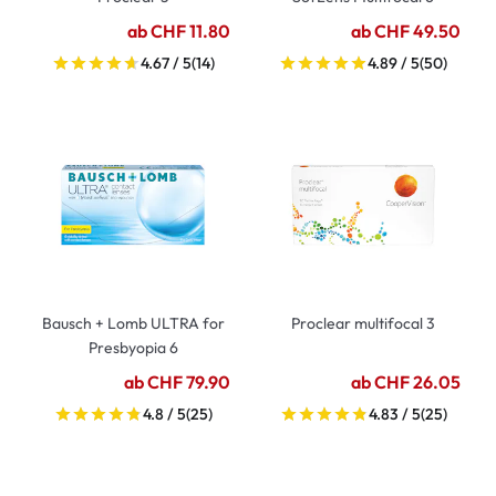
ab CHF 11.80
ab CHF 49.50
4.67 / 5
(14)
4.89 / 5
(50)
Bausch + Lomb ULTRA for
Proclear multifocal 3
Presbyopia 6
ab CHF 79.90
ab CHF 26.05
4.8 / 5
(25)
4.83 / 5
(25)