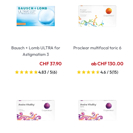
Bausch + Lomb ULTRA for
Proclear multifocal toric 6
Astigmatism 3
CHF 37.90
ab CHF 130.00
4.83 / 5
(6)
4.6 / 5
(15)