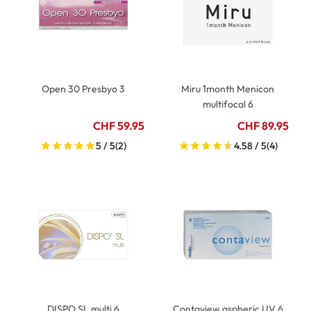
Open 30 Presbyo 3
Miru 1month Menicon
multifocal 6
CHF 59.95
CHF 89.95
5 / 5
(2)
4.58 / 5
(4)
DISPO SL multi 6
Contaview aspheric UV 6