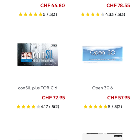
CHF 44.80
CHF 78.55
5 / 5
(3)
4.33 / 5
(3)
conSiL plus TORIC 6
Open 30 6
CHF 72.95
CHF 57.95
4.17 / 5
(2)
5 / 5
(2)