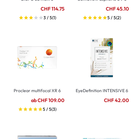
CHF 114.75
CHF 45.10
3 / 5
(1)
5 / 5
(2)
Proclear multifocal XR 6
EyeDefinition INTENSIVE 6
ab CHF 109.00
CHF 42.00
5 / 5
(3)