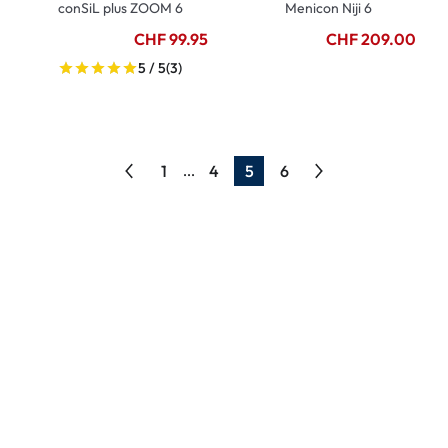
conSiL plus ZOOM 6
Menicon Niji 6
CHF 99.95
CHF 209.00
5 / 5
(3)
1
4
5
6
...