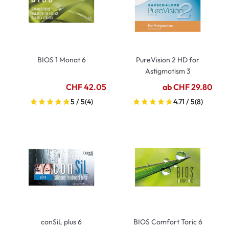
BIOS 1 Monat 6
PureVision 2 HD for
Astigmatism 3
CHF 42.05
ab CHF 29.80
5 / 5
(4)
4.71 / 5
(8)
conSiL plus 6
BIOS Comfort Toric 6