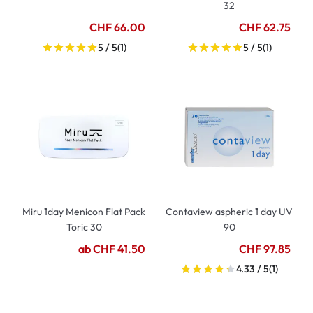
32
CHF 66.00
CHF 62.75
5 / 5
(1)
5 / 5
(1)
Miru 1day Menicon Flat Pack
Contaview aspheric 1 day UV
Toric 30
90
ab CHF 41.50
CHF 97.85
4.33 / 5
(1)