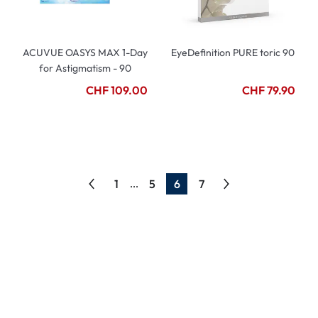
ACUVUE OASYS MAX 1-Day
EyeDefinition PURE toric 90
for Astigmatism - 90
CHF 109.00
CHF 79.90
1
5
6
7
...