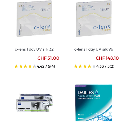
c-lens 1 day UV silk 32
c-lens 1 day UV silk 96
CHF 51.00
CHF 148.10
4.42 / 5
(4)
4.33 / 5
(2)