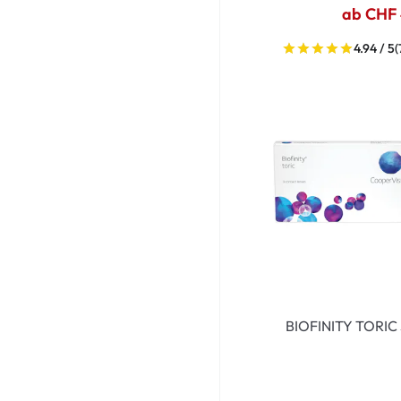
ab CHF
4.94 / 5
(
BIOFINITY TORIC