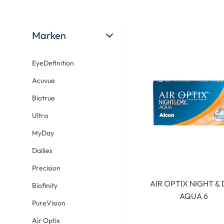
Ultra
Biotrue
Kinder Sonn
MyDay
AOSEPT
% SALE %
Marken
Dailies
Opti-Free
Precision
ReNu
EyeDefinition
Biofinity
Futuro
Acuvue
PureVision
Ever Clean Plus
Biotrue
Air Optix
Weitere Marken
Ultra
Total
MyDay
Clariti
Dailies
Proclear
Precision
SofLens
AIR OPTIX NIGHT &
Biofinity
Fusion
AQUA 6
PureVision
Freshlook
Air Optix