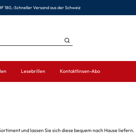
F 180,-
Schneller Versand aus der Schweiz
len
Lesebrillen
Kontaktlinsen-Abo
EN
KATEGORIEN
TRAGEDAUER
ZUBEHÖR
RATGEBER
Lösungen für Kontaktlinsen
Tageslinsen
Linsenbehälter
Kontaktlinsen
ewear
Kochsalzlösungen
Wochenlinsen
Pinzetten und weiteres Zube
Kontaktlinse
Augentropfen und Augenpflege
Monatslinsen
Gebrauchsinf
Sortiment und lassen Sie sich diese bequem nach Hause liefern.