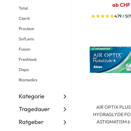
Dispo
ab CHF
Total
Biomedics
4.79 / 5
(1
Clariti
Proclear
SofLens
Fusion
Freshlook
Dispo
Biomedics
Kategorie
AIR OPTIX PLUS
Tragedauer
HYDRAGLYDE FO
Ratgeber
ASTIGMATISM 6