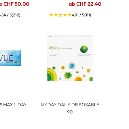
b CHF 50.00
ab CHF 22.40
4.84 / 5
(212)
4.91 / 5
(111)
S MAX 1-DAY
MYDAY DAILY DISPOSABLE
0
90