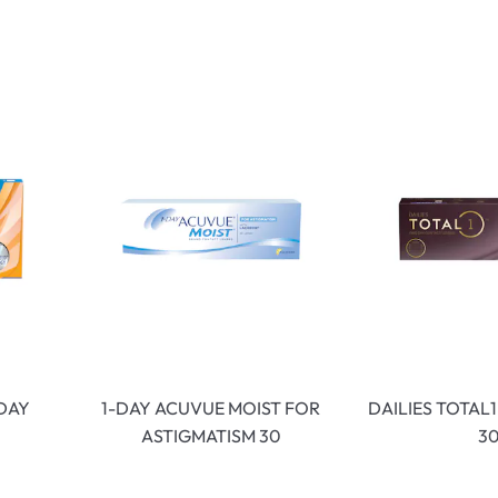
enbrillen
% SALE %
Abnormale S
Normale Sym
 DAY
1-DAY ACUVUE MOIST FOR
DAILIES TOTAL
ASTIGMATISM 30
3