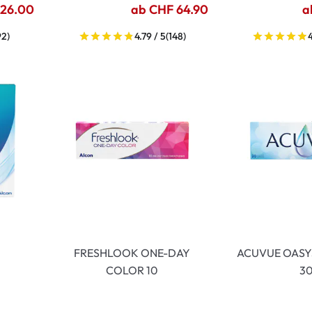
 26.00
ab CHF 64.90
a
92)
4.79 / 5
(148)
FRESHLOOK ONE-DAY
ACUVUE OASY
COLOR 10
3