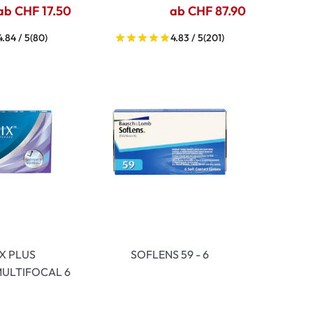
ab CHF 17.50
ab CHF 87.90
4.84 / 5
(80)
4.83 / 5
(201)
IX PLUS
SOFLENS 59 - 6
ULTIFOCAL 6