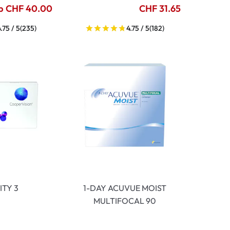
b CHF 40.00
CHF 31.65
.75 / 5
(235)
4.75 / 5
(182)
ITY 3
1-DAY ACUVUE MOIST
MULTIFOCAL 90