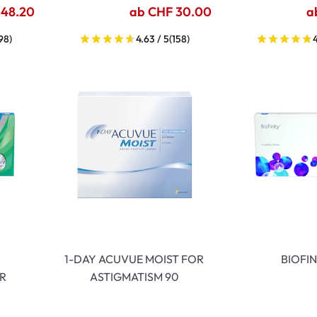
 48.20
ab CHF 30.00
a
98)
4.63 / 5
(158)
4
1-DAY ACUVUE MOIST FOR
BIOFIN
R
ASTIGMATISM 90