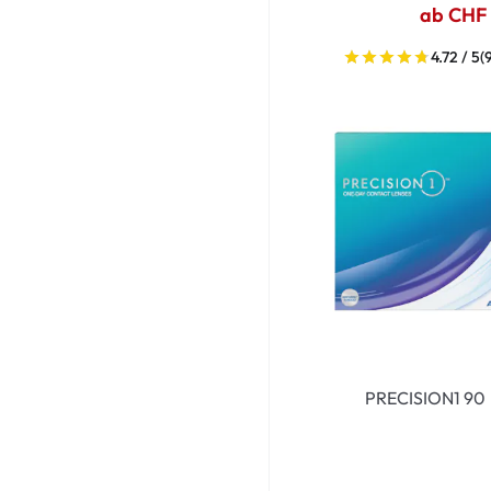
ab CHF
4.72 / 5
(
PRECISION1 90