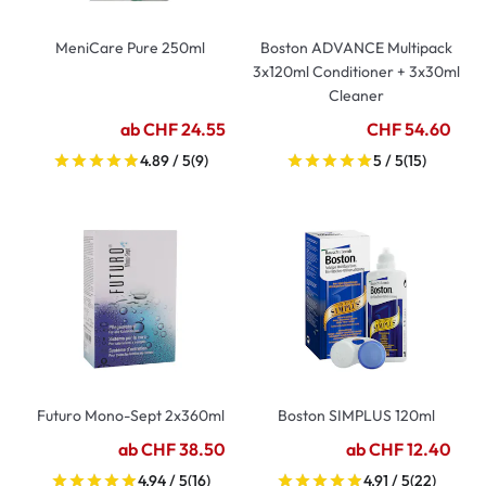
MeniCare Pure 250ml
Boston ADVANCE Multipack
3x120ml Conditioner + 3x30ml
Cleaner
ab CHF 24.55
CHF 54.60
4.89 / 5
(9)
5 / 5
(15)
Futuro Mono-Sept 2x360ml
Boston SIMPLUS 120ml
ab CHF 38.50
ab CHF 12.40
4.94 / 5
(16)
4.91 / 5
(22)