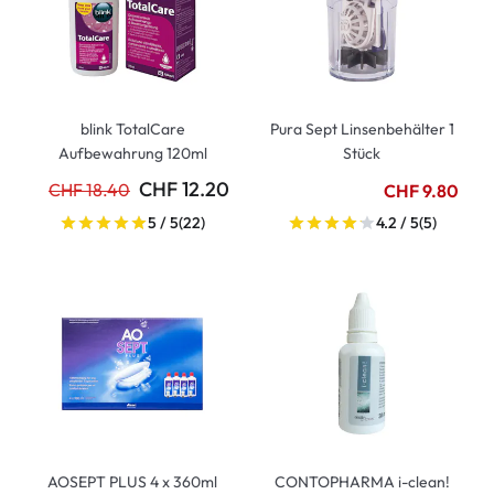
blink TotalCare
Pura Sept Linsenbehälter 1
Aufbewahrung 120ml
Stück
CHF 12.20
CHF 18.40
CHF 9.80
5 / 5
(22)
4.2 / 5
(5)
AOSEPT PLUS 4 x 360ml
CONTOPHARMA i-clean!