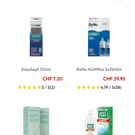
EasySept 120ml
ReNu MultiPlus 2x360ml
CHF 7.20
CHF 29.95
5 / 5
(2)
4.79 / 5
(38)