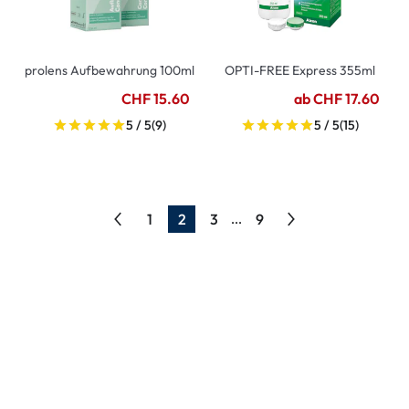
prolens Aufbewahrung 100ml
OPTI-FREE Express 355ml
CHF 15.60
ab CHF 17.60
5 / 5
(9)
5 / 5
(15)
1
2
3
9
...