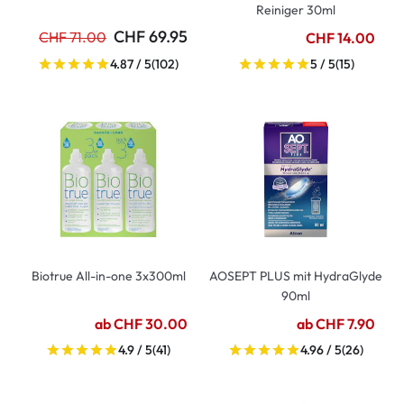
Reiniger 30ml
CHF 69.95
CHF 71.00
CHF 14.00
4.87 / 5
(102)
5 / 5
(15)
Biotrue All-in-one 3x300ml
AOSEPT PLUS mit HydraGlyde
90ml
ab CHF 30.00
ab CHF 7.90
4.9 / 5
(41)
4.96 / 5
(26)