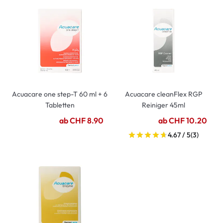
Acuacare one step-T 60 ml + 6
Acuacare cleanFlex RGP
Tabletten
Reiniger 45ml
ab CHF 8.90
ab CHF 10.20
4.67 / 5
(3)