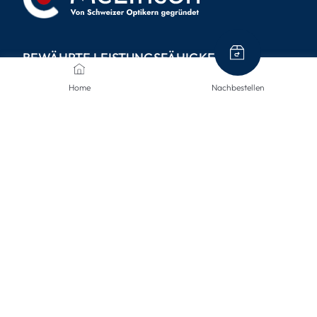
BEWÄHRTE LEISTUNGSFÄHIGKEIT
Home
Nachbestellen
Schnelle Lieferung
Datenschutz
14-tägiges Rückgaberecht
Sichere Bezahlung mit SSL-Verschlüsselung
INFORMATIONEN