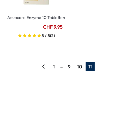
Acuacare Enzyme 10 Tabletten
CHF 9.95
5 / 5
(2)
1
9
10
11
...