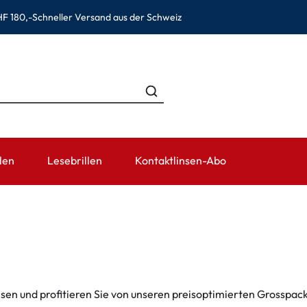
F 180,-
Schneller Versand aus der Schweiz
len
Lesebrillen
Kontaktlinsen-Abo
EN
KATEGORIEN
TRAGEDAUER
ZUBEHÖR
RATGEBER
Lösungen für Kontaktlinsen
Tageslinsen
Linsenbehälter
Kontaktlinsen
ewear
Kochsalzlösungen
Wochenlinsen
Pinzetten und weiteres Zube
Kontaktlinse
Augentropfen und Augenpflege
Monatslinsen
Gebrauchsinf
linsen und profitieren Sie von unseren preisoptimierten Grosspa