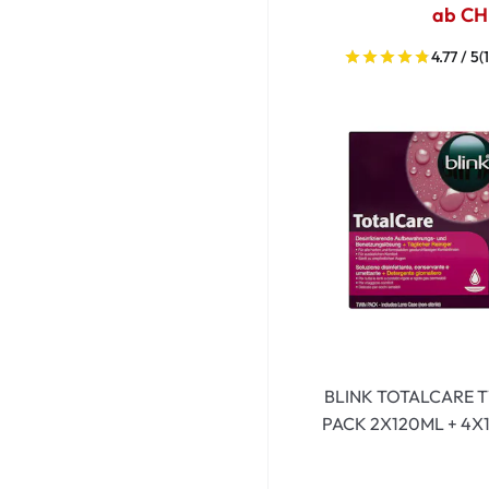
ab CH
4.77 / 5
(
BLINK TOTALCARE 
PACK 2X120ML + 4X