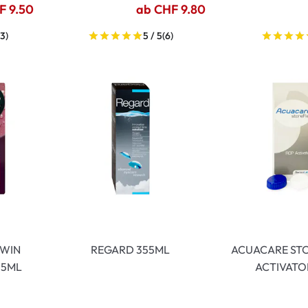
F 9.50
ab CHF 9.80
13)
5 / 5
(6)
TWIN
REGARD 355ML
ACUACARE ST
15ML
ACTIVATO