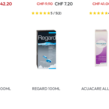
 42.20
CHF 7.20
CHF 9.90
CHF 41.0
5 / 5
(2)
100ML
REGARD 100ML
ACUACARE ALL