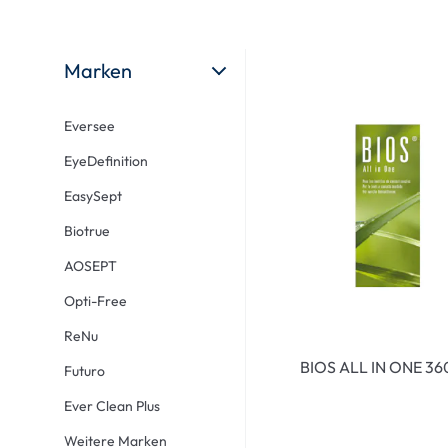
Ultra
Biotrue
Kinder Sonn
MyDay
AOSEPT
% SALE %
Marken
Dailies
Opti-Free
Precision
ReNu
Eversee
Biofinity
Futuro
EyeDefinition
PureVision
Ever Clean Plus
EasySept
Air Optix
Weitere Marken
Biotrue
Total
AOSEPT
Clariti
Opti-Free
Proclear
ReNu
SofLens
BIOS ALL IN ONE 3
Futuro
Fusion
Ever Clean Plus
Freshlook
Weitere Marken