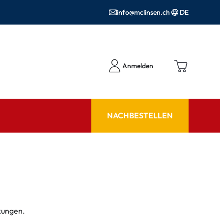
info@mclinsen.ch
DE
Anmelden
NACHBESTELLEN
RATGEBER
 FAQ
Pflegemittel FAQ
hör
nrezepte FAQ
ormationen
ckungen.