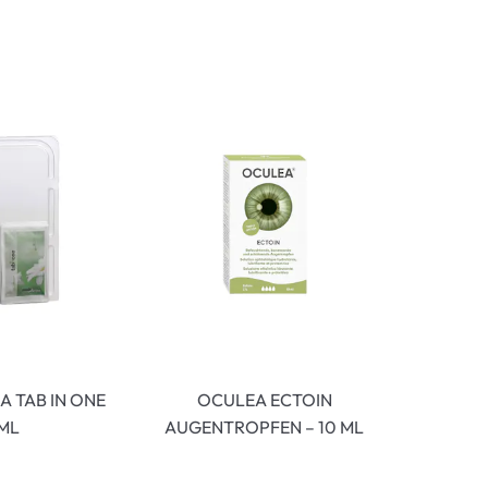
ymptome
ptome
 TAB IN ONE
OCULEA ECTOIN
ML
AUGENTROPFEN – 10 ML