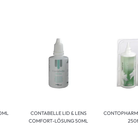
enbrillen
% SALE %
Abnormale S
Normale Sym
60ML
CONTABELLE LID & LENS
CONTOPHARMA
COMFORT-LÖSUNG 50ML
250