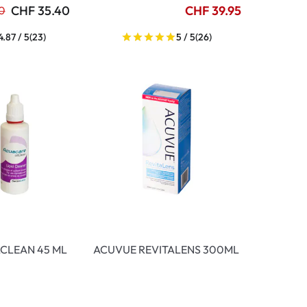
CHF 35.40
CHF 39.95
0
4.87 / 5
(23)
5 / 5
(26)
CLEAN 45 ML
ACUVUE REVITALENS 300ML