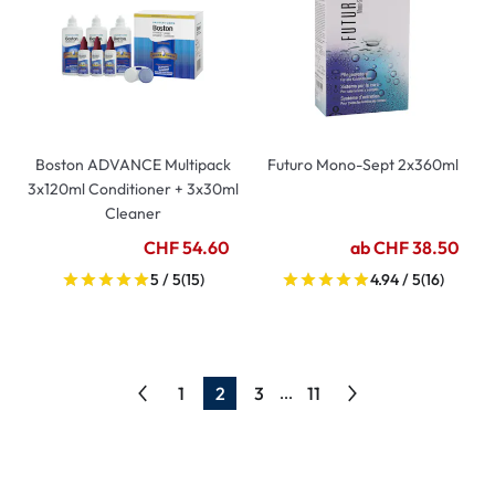
Boston ADVANCE Multipack
Futuro Mono-Sept 2x360ml
3x120ml Conditioner + 3x30ml
Cleaner
CHF 54.60
ab CHF 38.50
5 / 5
(15)
4.94 / 5
(16)
1
2
3
11
...