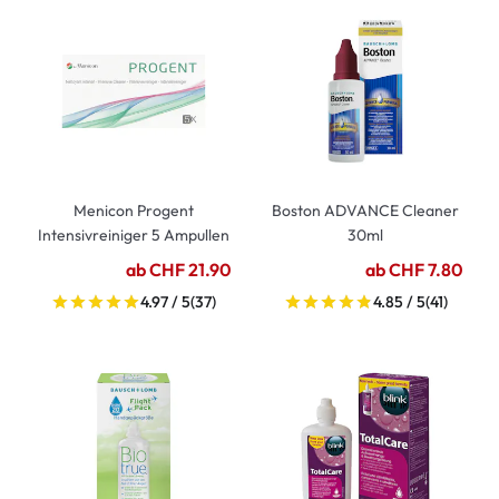
Menicon Progent
Boston ADVANCE Cleaner
Intensivreiniger 5 Ampullen
30ml
ab CHF 21.90
ab CHF 7.80
4.97 / 5
(37)
4.85 / 5
(41)