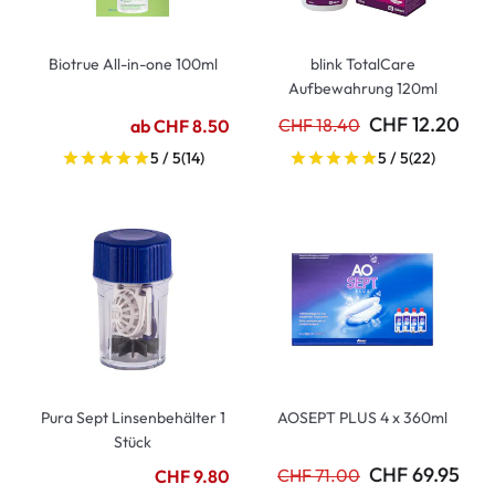
Biotrue All-in-one 100ml
blink TotalCare
Aufbewahrung 120ml
CHF 12.20
CHF 18.40
ab CHF 8.50
5 / 5
(14)
5 / 5
(22)
Pura Sept Linsenbehälter 1
AOSEPT PLUS 4 x 360ml
Stück
CHF 69.95
CHF 71.00
CHF 9.80