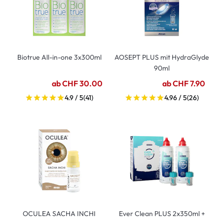
Biotrue All-in-one 3x300ml
AOSEPT PLUS mit HydraGlyde
90ml
ab CHF 30.00
ab CHF 7.90
4.9 / 5
(41)
4.96 / 5
(26)
OCULEA SACHA INCHI
Ever Clean PLUS 2x350ml +