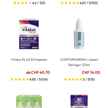
4.2 / 5
(5)
4.87 / 5
(102)
Vitalux PLUS 84 Kapseln
CONTOPHARMA i-clean!
Reiniger 30ml
ab CHF 40.70
CHF 14.00
4.85 / 5
(124)
5 / 5
(15)