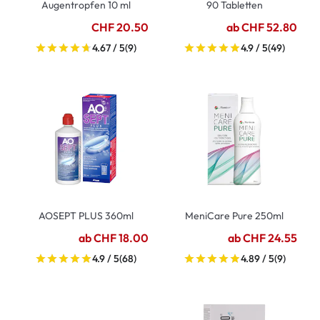
Augentropfen 10 ml
90 Tabletten
CHF 20.50
ab CHF 52.80
4.67 / 5
(9)
4.9 / 5
(49)
AOSEPT PLUS 360ml
MeniCare Pure 250ml
ab CHF 18.00
ab CHF 24.55
4.9 / 5
(68)
4.89 / 5
(9)