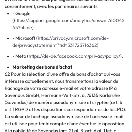
consentement, avec les partenaires suivants :
- Google
(
https://support.google.com/analytics/answer/60042
45?hl=de
)
- Microsoft (
https://privacy.microsoft.com/de-
de/privacystatement?tid=331723716362
)
- Meta (
https://de-de.facebook.com/privacy/policy/
).
Marketing des bons d'achat
62 Pour la sélection d'une offre de bons d'achat qui vous
intéresse actuellement, nous transmettons la valeur de
hachage de votre adresse e-mail et votre adresse IP à
Sovendus GmbH, Hermann-Veit-Str. 6, 76135 Karlsruhe
(Sovendus) de manière pseudonymisée et cryptée (art. 6
al.1 f RGPD et les dispositions correspondantes de la LPD).
La valeur de hachage pseudonymisée de l'adresse e-mail
est utilisée pour tenir compte d'une éventuelle opposition
à la publicité de Sovendus (art. 21 al. 3, art. 6 al. 1 let. c