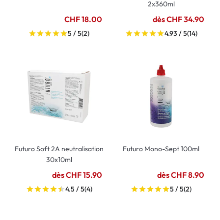
2x360ml
CHF 18.00
dès CHF 34.90
5 / 5
(2)
4.93 / 5
(14)
Futuro Soft 2A neutralisation
Futuro Mono-Sept 100ml
30x10ml
dès CHF 15.90
dès CHF 8.90
4.5 / 5
(4)
5 / 5
(2)