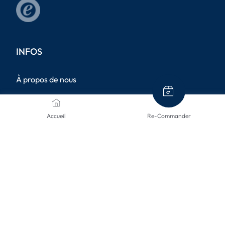
INFOS
À propos de nous
Termes et conditions
Accueil
Re-Commander
Politique de confidentialité
Mentions légales
Méthodes d'expédition
Retours de marchandises
Annulation
Paramètres de confidentialité