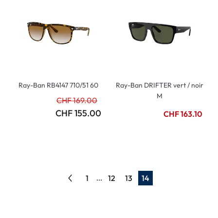
Ray-Ban RB4147 710/51 60
Ray-Ban DRIFTER vert / noir
M
CHF 169.00
CHF 155.00
CHF 163.10
1
12
13
14
...