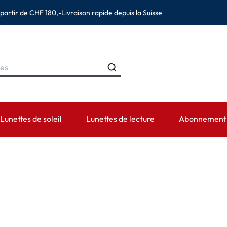
 partir de CHF 180,-
Livraison rapide depuis la Suisse
Lunettes de soleil
Lunettes de lecture
Abonnement d
MARQUES
CATÉGORIES
DURÉE DE PORT
ACCESSOIRES
AIDE ET CON
s
Ray-Ban
Solutions pour lentilles de contact
Lentilles journalières
Étuis
Lentilles de 
(astigmatisme)
Montana Eyewear
Solutions saline
Lentilles hebdomadaires et bi-
Pincettes et autres ac
Prescription 
mensuelles
es (presbytie)
Oakley
Gouttes et produits pour les yeux
Informations d
Lentilles mensuelles