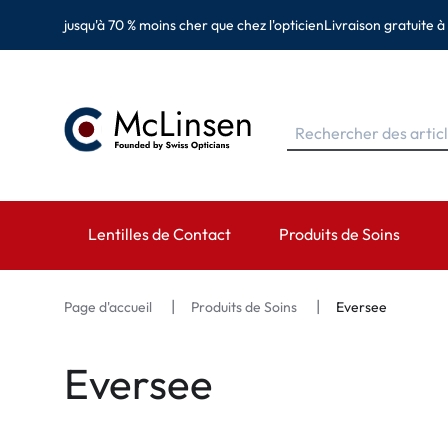
jusqu'à 70 % moins cher que chez l'opticien
Livraison gratuite à
Lentilles de Contact
Produits de Soins
MARQUES
MARQUES
CATÉGORIES
Page d'accueil
Produits de Soins
Eversee
EyeDefinition
Eversee
Lentilles sphérique
Eversee
Acuvue
EyeDefinition
Lentilles toriques 
Biotrue
EasySept
Lentilles multifocal