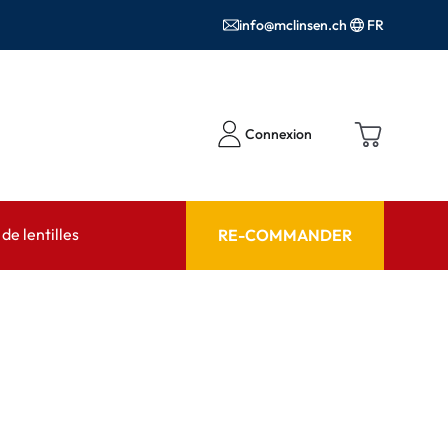
info@mclinsen.ch
FR
Connexion
e lentilles
RE-COMMANDER
SEIL
AIDE ET CONSEIL
contact FAQ
Produits d'entretien FAQ
cessoires
FAQ
'utilisation