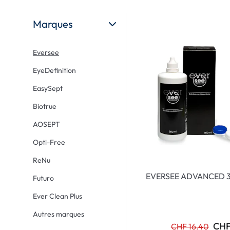
Ultra
Biotrue
MyDay
AOSEPT
Marques
Dailies
Opti-Free
Eversee
Precision
ReNu
EyeDefinition
Biofinity
Futuro
EasySept
PureVision
Ever Clean Plus
Biotrue
Air Optix
Autres marques
AOSEPT
Total
Opti-Free
Clariti
ReNu
Proclear
EVERSEE ADVANCED 
Futuro
SofLens
Ever Clean Plus
Fusion
Autres marques
Freshlook
CHF
CHF 16.40