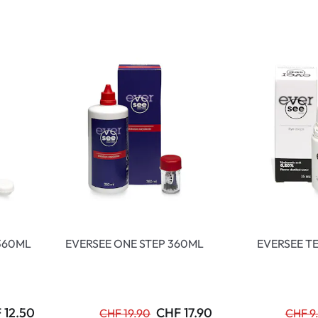
Lunettes pour enfants
% SALE %
Symptômes a
% SALE %
Symptômes n
360ML
EVERSEE ONE STEP 360ML
EVERSEE T
 12.50
CHF 17.90
CHF 19.90
CHF 9