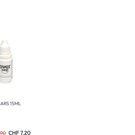
normaux
ormaux
EARS 15ML
CHF 7.20
.90