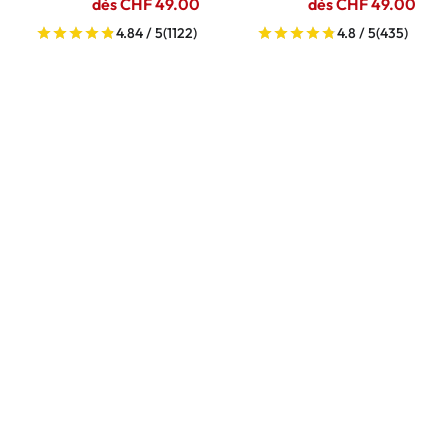
dès CHF 49.00
dès CHF 49.00
4.84 / 5
(1122)
4.8 / 5
(435)