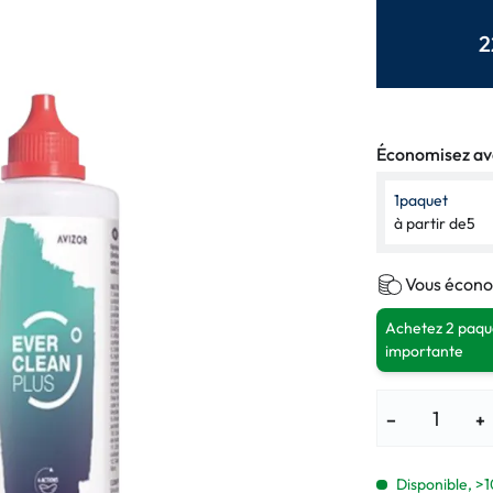
Lunettes pour enfants
% SALE %
Symptômes a
2
% SALE %
Symptômes n
Économisez ave
1
paquet
à partir de
5
Vous écono
Achetez 2 paque
importante
−
+
Disponible, >1