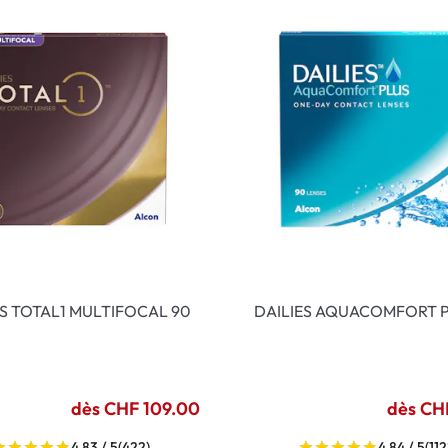
ES TOTAL1 MULTIFOCAL 90
DAILIES AQUACOMFORT P
dès CHF 109.00
dès CH
4.83 / 5
(422)
4.84 / 5
(112