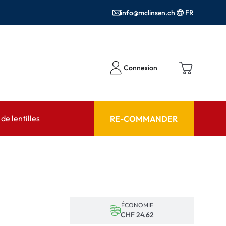
info@mclinsen.ch
FR
Connexion
e lentilles
RE-COMMANDER
SEIL
AIDE ET CONSEIL
contact FAQ
Produits d'entretien FAQ
cessoires
FAQ
ÉCONOMIE
'utilisation
CHF 24.62