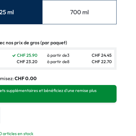
normaux
25 ml
700 ml
ormaux
c nos prix de gros (par paquet)
CHF 25.90
à partir de
3
CHF 24.45
CHF 23.20
à partir de
8
CHF 22.70
misez:
CHF 0.00
ts supplémentaires et bénéficiez d'une remise plus
0 articles en stock