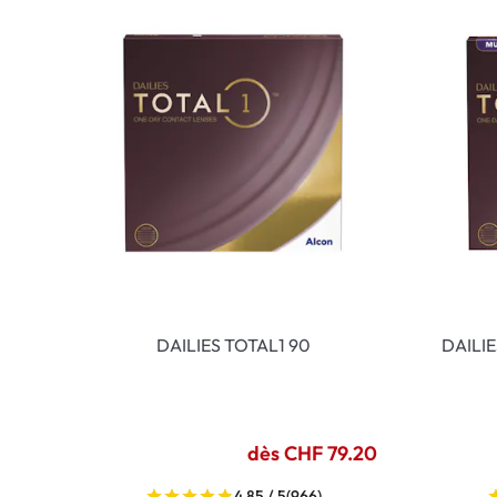
DAILIES TOTAL1 90
DAILI
dès CHF 79.20
4.85 / 5
(966)