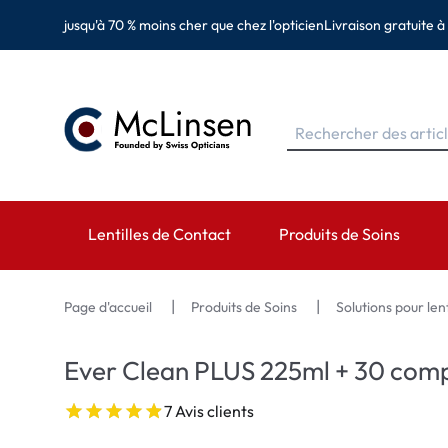
jusqu'à 70 % moins cher que chez l'opticien
Livraison gratuite à
Lentilles de Contact
Produits de Soins
MARQUES
MARQUES
CATÉGORIES
Page d'accueil
Produits de Soins
Solutions pour len
EyeDefinition
Eversee
Lentilles sphérique
Ever Clean PLUS 225ml + 30 com
Acuvue
EyeDefinition
Lentilles toriques 
7 Avis clients
Biotrue
EasySept
Lentilles multifocal