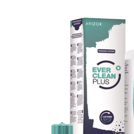
Ultra
Biotrue
MyDay
AOSEPT
Dailies
Opti-Free
Precision
ReNu
Biofinity
Futuro
PureVision
Ever Clean Plus
Air Optix
Autres marques
Total
Clariti
Proclear
SofLens
Fusion
Freshlook