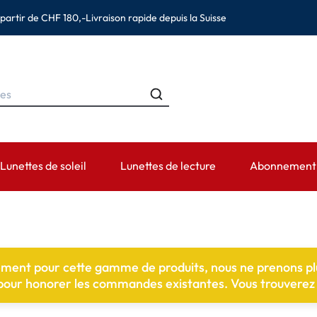
 partir de CHF 180,-
Livraison rapide depuis la Suisse
Lunettes de soleil
Lunettes de lecture
Abonnement d
MARQUES
CATÉGORIES
DURÉE DE PORT
ACCESSOIRES
AIDE ET CON
s
Ray-Ban
Solutions pour lentilles de contact
Lentilles journalières
Étuis
Lentilles de 
ement pour cette gamme de produits, nous ne prenons p
(astigmatisme)
Montana Eyewear
Solutions saline
Lentilles hebdomadaires et bi-
Pincettes et autres ac
Prescription 
 pour honorer les commandes existantes. Vous trouverez c
mensuelles
es (presbytie)
Oakley
Gouttes et produits pour les yeux
Informations d
Lentilles mensuelles