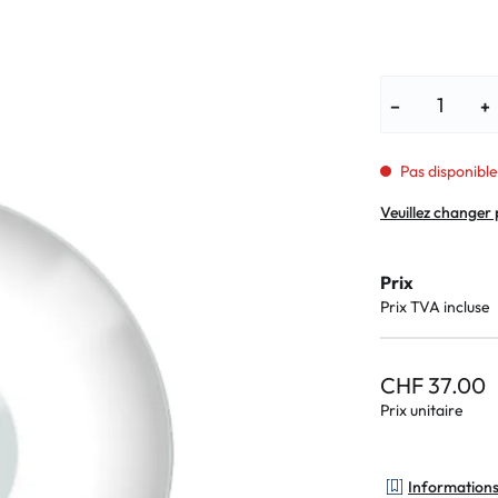
Lunettes pour enfants
% SALE %
Symptômes a
% SALE %
Symptômes n
−
+
Pas disponible
Veuillez changer 
Prix
Prix TVA incluse
CHF 37.00
Prix unitaire
Informations 