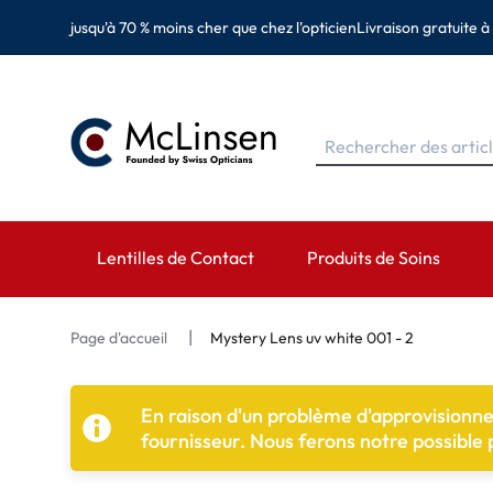
jusqu'à 70 % moins cher que chez l'opticien
Livraison gratuite à
Lentilles de Contact
Produits de Soins
MARQUES
MARQUES
CATÉGORIES
Page d'accueil
Mystery Lens uv white 001 - 2
EyeDefinition
Eversee
Lentilles sphérique
En raison d'un problème d'approvisionn
Acuvue
EyeDefinition
Lentilles toriques 
fournisseur. Nous ferons notre possible
Biotrue
EasySept
Lentilles multifocal