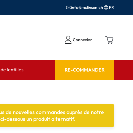
info@mclinsen.ch
FR
Connexion
e lentilles
RE-COMMANDER
SEIL
AIDE ET CONSEIL
contact FAQ
Produits d'entretien FAQ
lus de nouvelles commandes auprès de notre
cessoires
FAQ
i-dessous un produit alternatif.
'utilisation