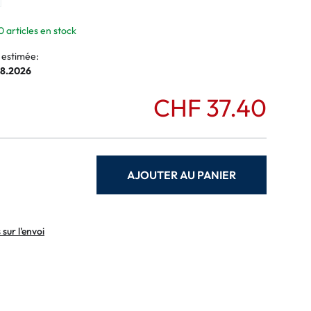
normaux
ormaux
0 articles en stock
 estimée:
08.2026
CHF 37.40
AJOUTER AU PANIER
sur l'envoi