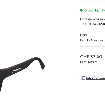
Lunettes pour enfants
% SALE %
Symptômes a
% SALE %
Symptômes n
Disponible, >1
Date de livraison
11.08.2026 - 12.
Prix
Prix TVA incluse
CHF 37.40
Prix unitaire
Informations 