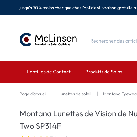
jusqu'à 70 % moins cher que chez l'opticien
Livraison gratuite à
Lentilles de Contact
Produits de Soins
MARQUES
MARQUES
CATÉGORIES
Page d'accueil
Lunettes de soleil
Montana Eyewe
EyeDefinition
Eversee
Lentilles sphérique
Montana Lunettes de Vision de Nu
Acuvue
EyeDefinition
Lentilles toriques 
Two SP314F
Biotrue
EasySept
Lentilles multifocal