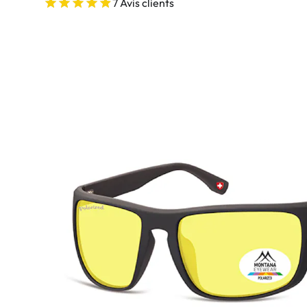
Ultra
7 Avis clients
Biotrue
MyDay
AOSEPT
Dailies
Opti-Free
Precision
ReNu
Biofinity
Futuro
PureVision
Ever Clean Plus
Air Optix
Autres marques
Total
Clariti
Proclear
SofLens
Fusion
Freshlook