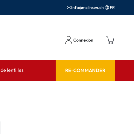
info@mclinsen.ch
FR
Connexion
e lentilles
RE-COMMANDER
SEIL
AIDE ET CONSEIL
contact FAQ
Produits d'entretien FAQ
cessoires
FAQ
'utilisation