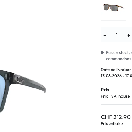
Lunettes pour enfants
% SALE %
Symptômes a
% SALE %
Symptômes n
−
+
Pas en stock, 
commandons i
Date de livraison
13.08.2026 - 17.
Prix
Prix TVA incluse
CHF 212.90
Prix unitaire