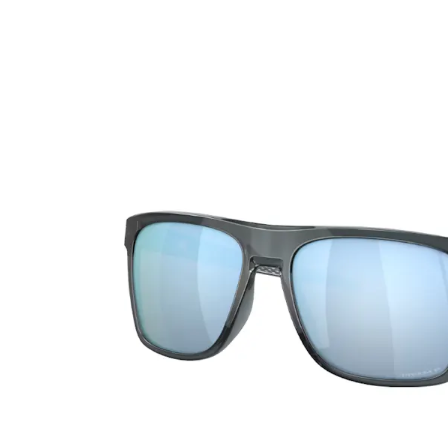
Ultra
Biotrue
MyDay
AOSEPT
Dailies
Opti-Free
Precision
ReNu
Biofinity
Futuro
PureVision
Ever Clean Plus
Air Optix
Autres marques
Total
Clariti
Proclear
SofLens
Fusion
Freshlook