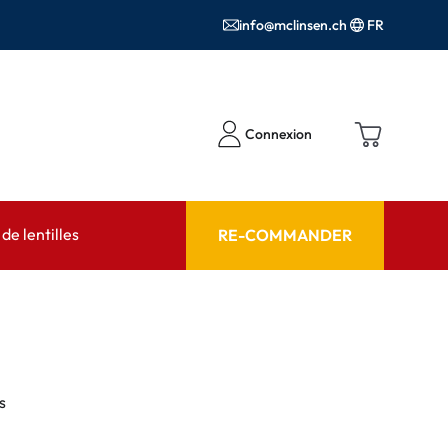
info@mclinsen.ch
FR
Connexion
e lentilles
RE-COMMANDER
SEIL
AIDE ET CONSEIL
contact FAQ
Produits d'entretien FAQ
cessoires
FAQ
s
'utilisation