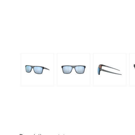
Dispo
Biomedics