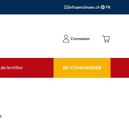
info@mclinsen.ch
FR
Connexion
e lentilles
RE-COMMANDER
SEIL
AIDE ET CONSEIL
contact FAQ
Produits d'entretien FAQ
cessoires
FAQ
s
'utilisation