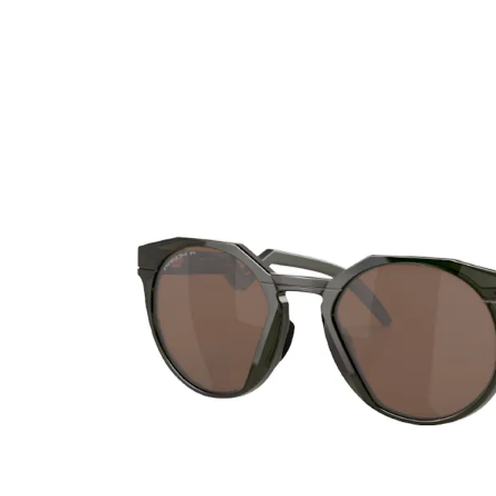
Ultra
Biotrue
MyDay
AOSEPT
Dailies
Opti-Free
Precision
ReNu
Biofinity
Futuro
PureVision
Ever Clean Plus
Air Optix
Autres marques
Total
Clariti
Proclear
SofLens
Fusion
Freshlook