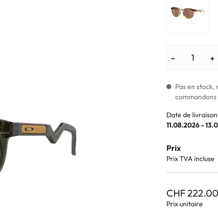
Lunettes pour enfants
% SALE %
Symptômes a
% SALE %
Symptômes n
−
+
Pas en stock, 
commandons i
Date de livraison
11.08.2026 - 13.
Prix
Prix TVA incluse
CHF 222.0
Prix unitaire