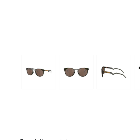
Dispo
Biomedics