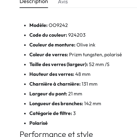
Description
Avis
Modèle:
OO9242
Code du couleur:
924203
Couleur de monture:
Olive ink
Coleur de verres:
Prizm tungsten, polarisé
Taille des verres (largeur):
52 mm /S
Hauteur des verres:
48 mm
Charnière à charnière:
131 mm
Largeur du pont:
21 mm
Longueur des branches:
142 mm
Catégorie de filtre:
3
Polarisé
Performance et style