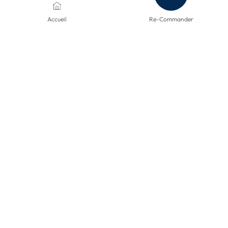
MÉTHODES DE PAIEMENT
Accueil
Re-Commander
MODES D'ENVOI