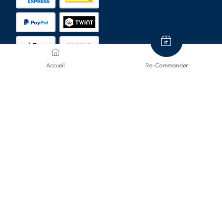
Accueil
Re-Commander
MODES D'ENVOI
CONTACTEZ-NOUS
Nous sommes ici pour vous aider.
info@mclinsen.ch
043 55 00 555