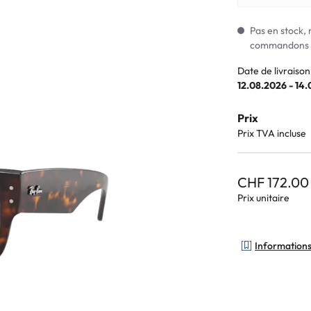
Lunettes pour enfants
% SALE %
Symptômes a
% SALE %
Symptômes n
Pas en stock, 
commandons i
Date de livraison
12.08.2026 - 14
Prix
Prix TVA incluse
CHF 172.00
Prix unitaire
Informations 