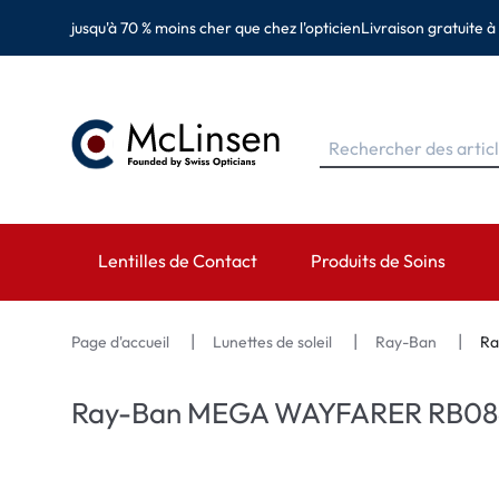
jusqu'à 70 % moins cher que chez l'opticien
Livraison gratuite à
Lentilles de Contact
Produits de Soins
MARQUES
MARQUES
CATÉGORIES
Page d'accueil
Lunettes de soleil
Ray-Ban
Ra
EyeDefinition
Eversee
Lentilles sphérique
Ray-Ban MEGA WAYFARER RB0840S
Acuvue
EyeDefinition
Lentilles toriques 
Biotrue
EasySept
Lentilles multifocal