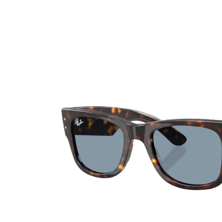
Ultra
Biotrue
MyDay
AOSEPT
Dailies
Opti-Free
Precision
ReNu
Biofinity
Futuro
PureVision
Ever Clean Plus
Air Optix
Autres marques
Total
Clariti
Proclear
SofLens
Fusion
Freshlook