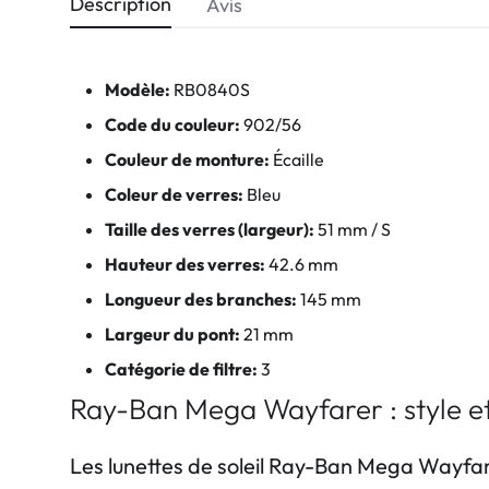
Description
Avis
Modèle:
RB0840S
Code du couleur:
902/56
Couleur de monture:
Écaille
Coleur de verres:
Bleu
Taille des verres (largeur):
51 mm / S
Hauteur des verres:
42.6 mm
Longueur des branches:
145 mm
Largeur du pont:
21 mm
Catégorie de filtre:
3
Ray-Ban Mega Wayfarer : style et
Les lunettes de soleil Ray-Ban Mega Wayfar