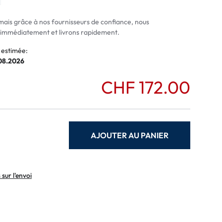
normaux
ormaux
mais grâce à nos fournisseurs de confiance, nous
mmédiatement et livrons rapidement.
 estimée:
.08.2026
CHF 172.00
AJOUTER AU PANIER
sur l'envoi