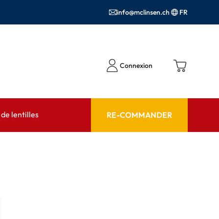
info@mclinsen.ch
FR
Connexion
e lentilles
RE-COMMANDER
SEIL
AIDE ET CONSEIL
contact FAQ
Produits d'entretien FAQ
cessoires
FAQ
'utilisation