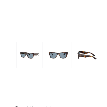
Dispo
Biomedics