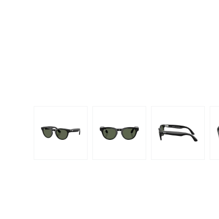
Dispo
Biomedics