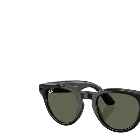
Ultra
Biotrue
MyDay
AOSEPT
Dailies
Opti-Free
Precision
ReNu
Biofinity
Futuro
PureVision
Ever Clean Plus
Air Optix
Autres marques
Total
Clariti
Proclear
SofLens
Fusion
Freshlook