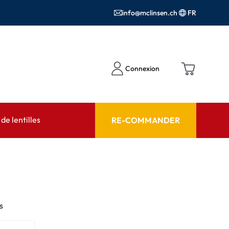
info@mclinsen.ch
FR
Connexion
e lentilles
RE-COMMANDER
SEIL
AIDE ET CONSEIL
contact FAQ
Produits d'entretien FAQ
cessoires
FAQ
s
'utilisation