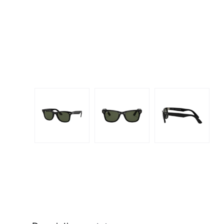
Dispo
Biomedics