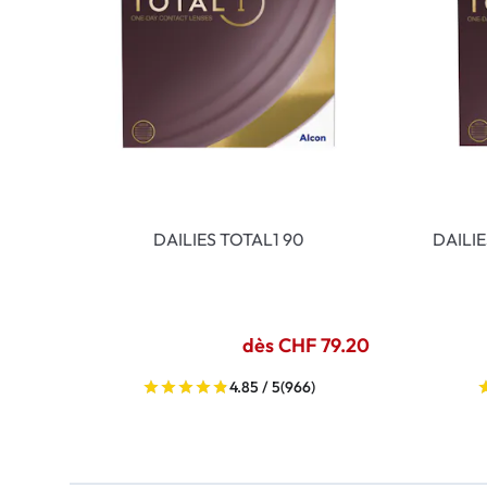
DAILIES TOTAL1 90
DAILI
dès CHF 79.20
4.85 / 5
(966)