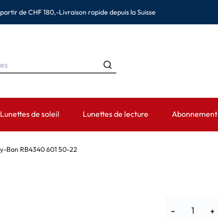
 partir de CHF 180,-
Livraison rapide depuis la Suisse
Lunettes de soleil
Lunettes de lecture
Abonnement d
MARQUES
CATÉGORIES
DURÉE DE PORT
ACCESSOIRES
AIDE ET CON
y-Ban RB4340 601 50-22
s
Ray-Ban
Solutions pour lentilles de contact
Lentilles journalières
Étuis
Lentilles de 
(astigmatisme)
Montana Eyewear
Solutions saline
Lentilles hebdomadaires et bi-
Pincettes et autres ac
Prescription 
mensuelles
es (presbytie)
Oakley
Gouttes et produits pour les yeux
Informations d
−
+
Lentilles mensuelles