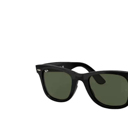
Ultra
Biotrue
MyDay
AOSEPT
Dailies
Opti-Free
Precision
ReNu
Biofinity
Futuro
PureVision
Ever Clean Plus
Air Optix
Autres marques
Total
Clariti
Proclear
SofLens
Fusion
Freshlook