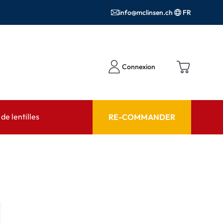
info@mclinsen.ch
FR
Connexion
e lentilles
RE-COMMANDER
SEIL
AIDE ET CONSEIL
contact FAQ
Produits d'entretien FAQ
cessoires
FAQ
'utilisation