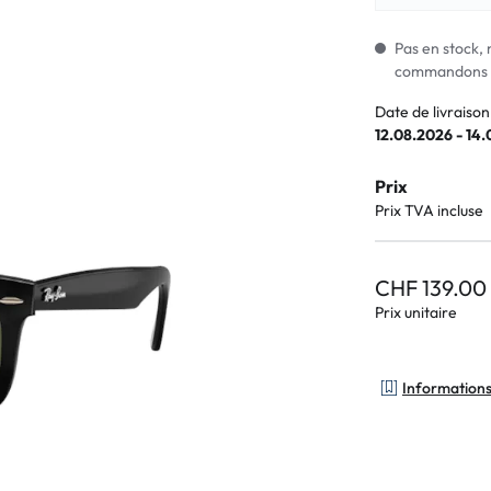
Lunettes pour enfants
% SALE %
Symptômes a
% SALE %
Symptômes n
Pas en stock, 
commandons i
Date de livraison
12.08.2026 - 14
Prix
Prix TVA incluse
CHF 139.00
Prix unitaire
Informations 