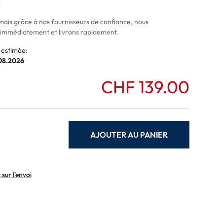
normaux
ormaux
mais grâce à nos fournisseurs de confiance, nous
mmédiatement et livrons rapidement.
 estimée:
.08.2026
CHF 139.00
AJOUTER AU PANIER
sur l'envoi