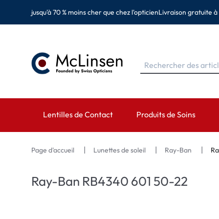
jusqu'à 70 % moins cher que chez l'opticien
Livraison gratuite à
Lentilles de Contact
Produits de Soins
MARQUES
MARQUES
CATÉGORIES
Page d'accueil
Lunettes de soleil
Ray-Ban
Ra
EyeDefinition
Eversee
Lentilles sphérique
Ray-Ban RB4340 601 50-22
Acuvue
EyeDefinition
Lentilles toriques 
Biotrue
EasySept
Lentilles multifocal