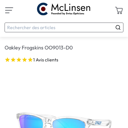
Oakley Frogskins OO9013-D0
1 Avis clients