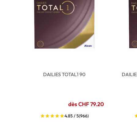
DAILIES TOTAL1 90
DAILI
dès CHF 79.20
4.85 / 5
(966)