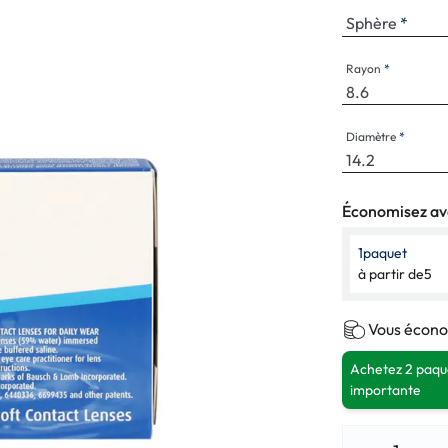
Lunettes pour enfants
% SALE %
Symptômes a
Sphère
% SALE %
Symptômes n
Rayon
Diamètre
Économisez ave
1
paquet
à partir de
5
Vous écono
Achetez 2 paque
importante