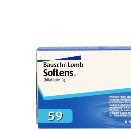
Ultra
Biotrue
MyDay
AOSEPT
Dailies
Opti-Free
Precision
ReNu
Biofinity
Futuro
PureVision
Ever Clean Plus
Air Optix
Autres marques
Total
Clariti
Proclear
SofLens
Fusion
Freshlook