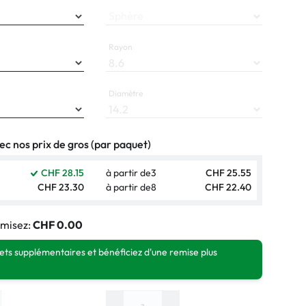
normaux
Sphère
ormaux
Rayon
Diamètre
c nos prix de gros (par paquet)
CHF 28.15
à partir de
3
CHF 25.55
CHF 23.30
à partir de
8
CHF 22.40
misez:
CHF 0.00
ts supplémentaires et bénéficiez d'une remise plus