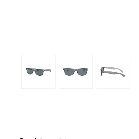
Dispo
Biomedics