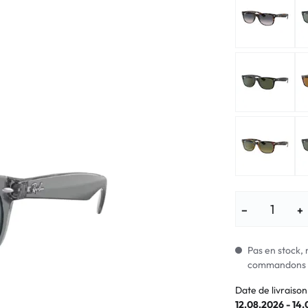
Lunettes pour enfants
% SALE %
Symptômes a
% SALE %
Symptômes n
−
+
Pas en stock, 
commandons i
Date de livraison
12.08.2026 - 14