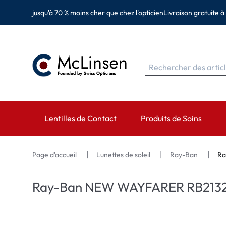
jusqu'à 70 % moins cher que chez l'opticien
Livraison gratuite à
Lentilles de Contact
Produits de Soins
MARQUES
MARQUES
CATÉGORIES
Page d'accueil
Lunettes de soleil
Ray-Ban
Ra
EyeDefinition
Eversee
Lentilles sphérique
Ray-Ban NEW WAYFARER RB2132
Acuvue
EyeDefinition
Lentilles toriques 
Biotrue
EasySept
Lentilles multifocal