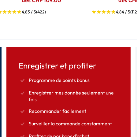
dès CHF 109.00
dès CH
4.83 / 5
(422)
4.84 / 5
(112
Enregistrer et profiter
Programme de points bonus
Enregistrer mes donnée seulement une
fois
Recommander facilement
Surveiller la commande constamment
Profitez de nos bons d'achat