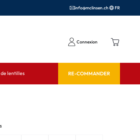
info@mclinsen.ch
FR
Connexion
e lentilles
RE-COMMANDER
SEIL
AIDE ET CONSEIL
contact FAQ
Produits d'entretien FAQ
cessoires
FAQ
s
'utilisation