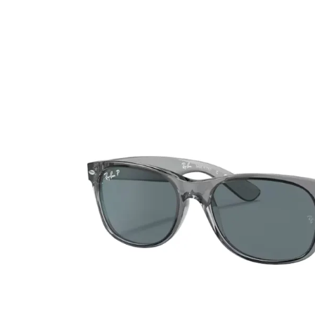
Ultra
Biotrue
MyDay
AOSEPT
Dailies
Opti-Free
Precision
ReNu
Biofinity
Futuro
PureVision
Ever Clean Plus
Air Optix
Autres marques
Total
Clariti
Proclear
SofLens
Fusion
Freshlook