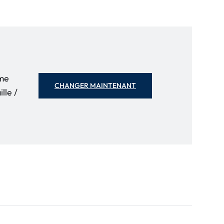
mme
CHANGER MAINTENANT
lle /