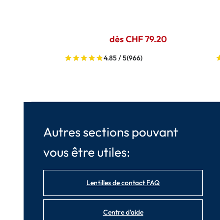
dès CHF 79.20
4.85 / 5
(966)
Autres sections pouvant
vous être utiles:
Lentilles de contact FAQ
Centre d'aide