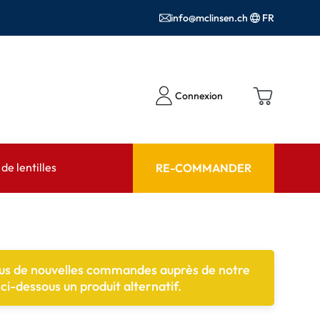
info@mclinsen.ch
FR
Connexion
e lentilles
RE-COMMANDER
SEIL
AIDE ET CONSEIL
contact FAQ
Produits d'entretien FAQ
lus de nouvelles commandes auprès de notre
cessoires
FAQ
i-dessous un produit alternatif.
'utilisation