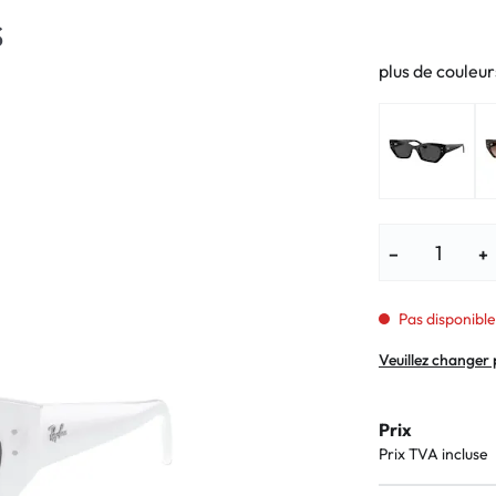
Lunettes pour enfants
% SALE %
Symptômes a
S
% SALE %
Symptômes n
plus de couleur
−
+
Pas disponible
Veuillez changer 
Prix
Prix TVA incluse