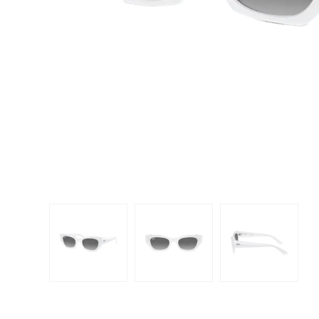
Dispo
Biomedics