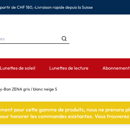
 partir de CHF 180,-
Livraison rapide depuis la Suisse
Lunettes de soleil
Lunettes de lecture
Abonnement d
MARQUES
CATÉGORIES
DURÉE DE PORT
ACCESSOIRES
AIDE ET CON
y-Ban ZENA gris / blanc neige S
s
Ray-Ban
Solutions pour lentilles de contact
Lentilles journalières
Étuis
Lentilles de 
ement pour cette gamme de produits, nous ne prenons p
(astigmatisme)
Montana Eyewear
Solutions saline
Lentilles hebdomadaires et bi-
Pincettes et autres ac
Prescription 
 pour honorer les commandes existantes. Vous trouverez c
mensuelles
es (presbytie)
Oakley
Gouttes et produits pour les yeux
Informations d
Lentilles mensuelles