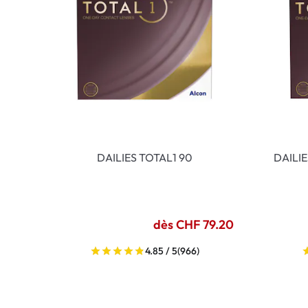
DAILIES TOTAL1 90
DAILI
dès CHF 79.20
4.85 / 5
(966)