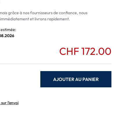
normaux
ormaux
mais grâce à nos fournisseurs de confiance, nous
mmédiatement et livrons rapidement.
 estimée:
.08.2026
CHF 172.00
AJOUTER AU PANIER
sur l'envoi