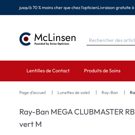
jusqu'à 70 % moins cher que chez l'opticien
Livraison gratuite à
Lentilles de Contact
Produits de Soins
MARQUES
MARQUES
CATÉGORIES
Page d'accueil
Lunettes de soleil
Ray-Ban
Ra
EyeDefinition
Eversee
Lentilles sphérique
Ray-Ban MEGA CLUBMASTER RB031
Acuvue
EyeDefinition
Lentilles toriques 
vert M
Biotrue
EasySept
Lentilles multifocal