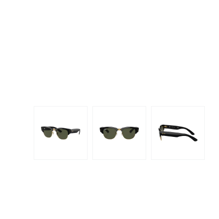
Dispo
Biomedics