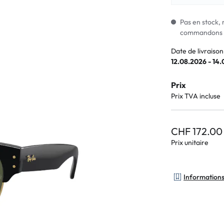
Lunettes pour enfants
% SALE %
Symptômes a
% SALE %
Symptômes n
Pas en stock, 
commandons i
Date de livraison
12.08.2026 - 14
Prix
Prix TVA incluse
CHF 172.00
Prix unitaire
Informations 