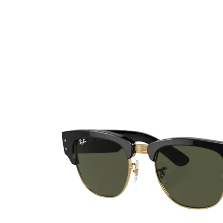
Ultra
Biotrue
MyDay
AOSEPT
Dailies
Opti-Free
Precision
ReNu
Biofinity
Futuro
PureVision
Ever Clean Plus
Air Optix
Autres marques
Total
Clariti
Proclear
SofLens
Fusion
Freshlook