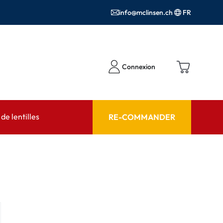
info@mclinsen.ch
FR
Connexion
e lentilles
RE-COMMANDER
SEIL
AIDE ET CONSEIL
contact FAQ
Produits d'entretien FAQ
cessoires
FAQ
'utilisation