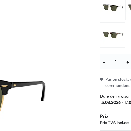
Lunettes pour enfants
% SALE %
Symptômes a
% SALE %
Symptômes n
−
+
Pas en stock, 
commandons i
Date de livraison
13.08.2026 - 17.
Prix
Prix TVA incluse