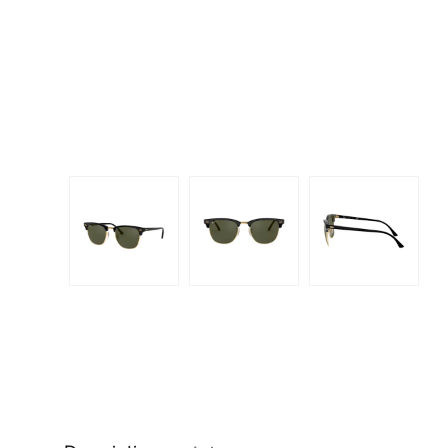
Dispo
Biomedics