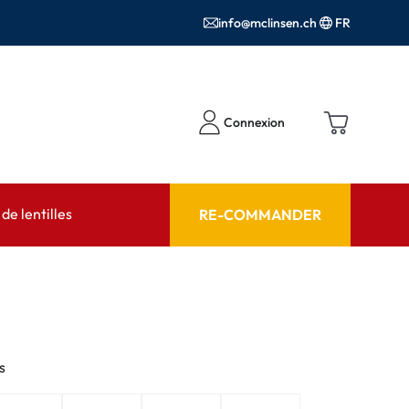
info@mclinsen.ch
FR
Connexion
e lentilles
RE-COMMANDER
SEIL
AIDE ET CONSEIL
contact FAQ
Produits d'entretien FAQ
cessoires
FAQ
s
'utilisation