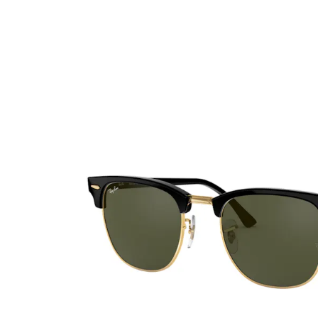
Ultra
Biotrue
MyDay
AOSEPT
Dailies
Opti-Free
Precision
ReNu
Biofinity
Futuro
PureVision
Ever Clean Plus
Air Optix
Autres marques
Total
Clariti
Proclear
SofLens
Fusion
Freshlook