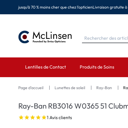
jusqu'à 70 % moins cher que chez l'opticien
Livraison gratuite à
Lentilles de Contact
Produits de Soins
MARQUES
MARQUES
CATÉGORIES
Page d'accueil
Lunettes de soleil
Ray-Ban
Ra
EyeDefinition
Eversee
Lentilles sphérique
Ray-Ban RB3016 W0365 51 Clubm
Acuvue
EyeDefinition
Lentilles toriques 
1 Avis clients
Biotrue
EasySept
Lentilles multifocal