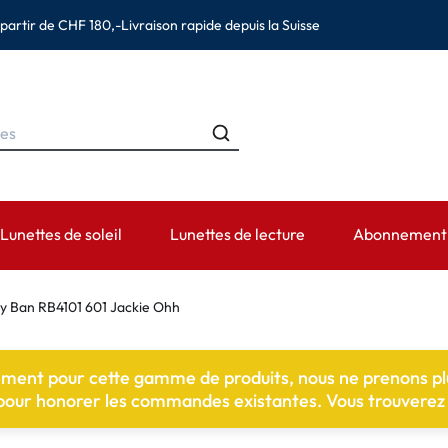
 partir de CHF 180,-
Livraison rapide depuis la Suisse
Lunettes de soleil
Lunettes de lecture
Abonnement d
MARQUES
CATÉGORIES
DURÉE DE PORT
ACCESSOIRES
AIDE ET CON
y Ban RB4101 601 Jackie Ohh
s
Ray-Ban
Solutions pour lentilles de contact
Lentilles journalières
Étuis
Lentilles de 
ement pour cette gamme de produits, nous ne prenons p
(astigmatisme)
Montana Eyewear
Solutions saline
Lentilles hebdomadaires et bi-
Pincettes et autres ac
Prescription 
 pour honorer les commandes existantes. Vous trouverez c
mensuelles
es (presbytie)
Oakley
Gouttes et produits pour les yeux
Informations d
Lentilles mensuelles