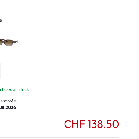
normaux
ormaux
s
rticles en stock
 estimée:
.08.2026
CHF 138.50