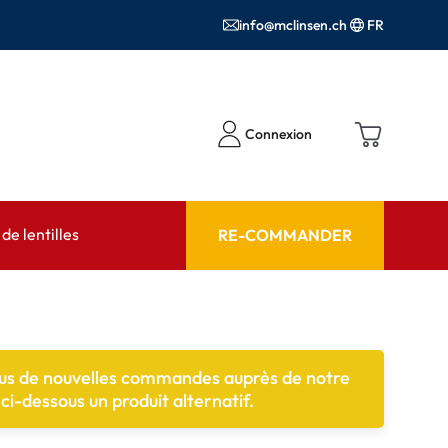
info@mclinsen.ch
FR
Connexion
e lentilles
RE-COMMANDER
SEIL
AIDE ET CONSEIL
contact FAQ
Produits d'entretien FAQ
lus de nouvelles commandes auprès de notre
cessoires
FAQ
i-dessous un produit alternatif.
'utilisation