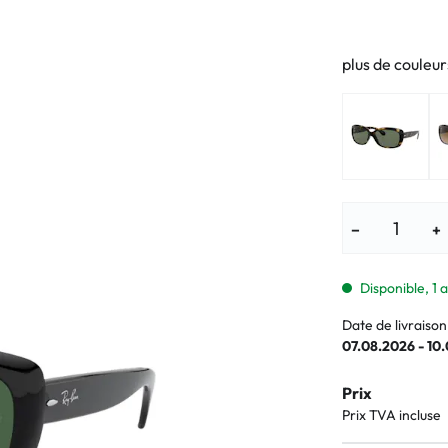
Lunettes pour enfants
% SALE %
Symptômes a
% SALE %
Symptômes n
plus de couleur
−
+
Disponible, 1 a
Date de livraison
07.08.2026 - 10
Prix
Prix TVA incluse