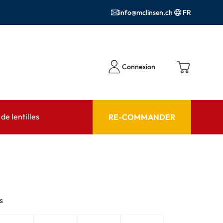
info@mclinsen.ch
FR
Connexion
e lentilles
RE-COMMANDER
SEIL
AIDE ET CONSEIL
contact FAQ
Produits d'entretien FAQ
cessoires
FAQ
s
'utilisation