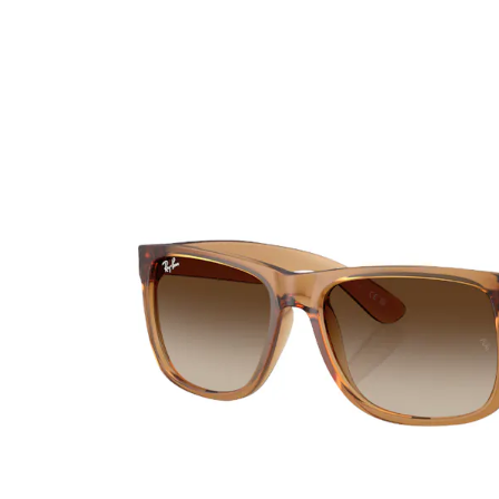
Ultra
Biotrue
MyDay
AOSEPT
Dailies
Opti-Free
Precision
ReNu
Biofinity
Futuro
PureVision
Ever Clean Plus
Air Optix
Autres marques
Total
Clariti
Proclear
SofLens
Fusion
Freshlook