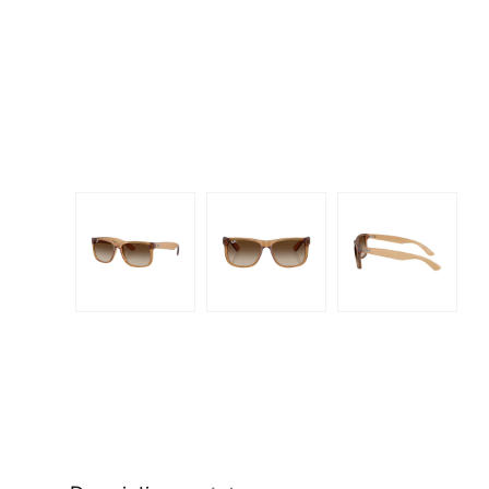
Dispo
Biomedics