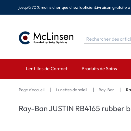
jusqu'à 70 % moins cher que chez l'opticien
Livraison gratuite à
Lentilles de Contact
Produits de Soins
MARQUES
MARQUES
CATÉGORIES
Page d'accueil
Lunettes de soleil
Ray-Ban
Ra
EyeDefinition
Eversee
Lentilles sphérique
Ray-Ban JUSTIN RB4165 rubber b
Acuvue
EyeDefinition
Lentilles toriques 
Biotrue
EasySept
Lentilles multifocal