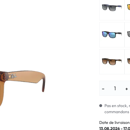
Lunettes pour enfants
% SALE %
Symptômes a
% SALE %
Symptômes n
−
+
Pas en stock, 
commandons i
Date de livraison
13.08.2026 - 17.