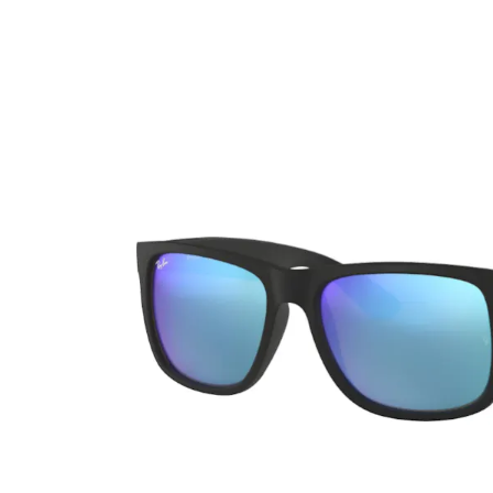
Ultra
Biotrue
MyDay
AOSEPT
Dailies
Opti-Free
Precision
ReNu
Biofinity
Futuro
PureVision
Ever Clean Plus
Air Optix
Autres marques
Total
Clariti
Proclear
SofLens
Fusion
Freshlook