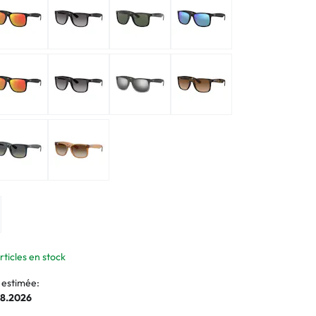
normaux
ormaux
rticles en stock
 estimée:
08.2026