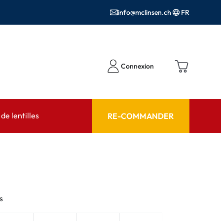
info@mclinsen.ch
FR
Connexion
e lentilles
RE-COMMANDER
SEIL
AIDE ET CONSEIL
contact FAQ
Produits d'entretien FAQ
cessoires
FAQ
s
'utilisation