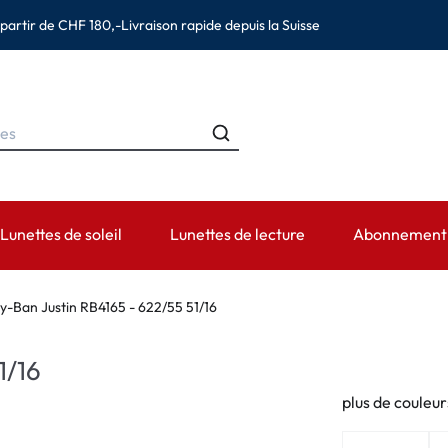
 partir de CHF 180,-
Livraison rapide depuis la Suisse
Lunettes de soleil
Lunettes de lecture
Abonnement d
MARQUES
CATÉGORIES
DURÉE DE PORT
ACCESSOIRES
AIDE ET CON
y-Ban Justin RB4165 - 622/55 51/16
s
Ray-Ban
Solutions pour lentilles de contact
Lentilles journalières
Étuis
Lentilles de 
1/16
(astigmatisme)
Montana Eyewear
Solutions saline
Lentilles hebdomadaires et bi-
Pincettes et autres ac
Prescription 
mensuelles
plus de couleur
es (presbytie)
Oakley
Gouttes et produits pour les yeux
Informations d
Lentilles mensuelles