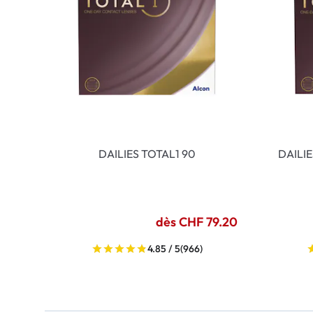
DAILIES TOTAL1 90
DAILI
dès CHF 79.20
4.85 / 5
(966)