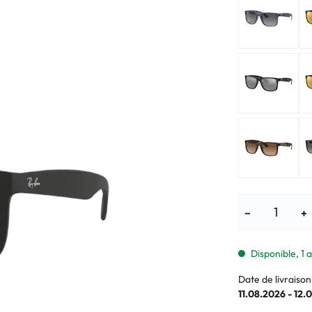
Lunettes pour enfants
% SALE %
Symptômes a
% SALE %
Symptômes n
−
+
Disponible, 1 a
Date de livraison
11.08.2026 - 12.