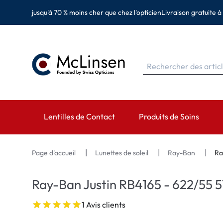
jusqu'à 70 % moins cher que chez l'opticien
Livraison gratuite à
Lentilles de Contact
Produits de Soins
MARQUES
MARQUES
CATÉGORIES
Page d'accueil
Lunettes de soleil
Ray-Ban
Ra
EyeDefinition
Eversee
Lentilles sphérique
Ray-Ban Justin RB4165 - 622/55 5
Acuvue
EyeDefinition
Lentilles toriques 
1 Avis clients
Biotrue
EasySept
Lentilles multifocal