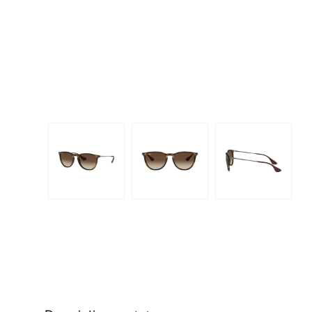
Dispo
Biomedics