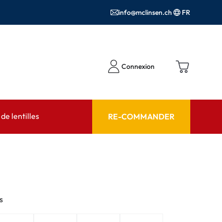
info@mclinsen.ch
FR
Connexion
e lentilles
RE-COMMANDER
SEIL
AIDE ET CONSEIL
contact FAQ
Produits d'entretien FAQ
cessoires
FAQ
s
'utilisation