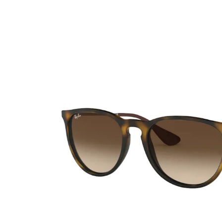
Ultra
Biotrue
MyDay
AOSEPT
Dailies
Opti-Free
Precision
ReNu
Biofinity
Futuro
PureVision
Ever Clean Plus
Air Optix
Autres marques
Total
Clariti
Proclear
SofLens
Fusion
Freshlook