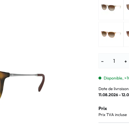
Lunettes pour enfants
% SALE %
Symptômes a
% SALE %
Symptômes n
−
+
Disponible, >1
Date de livraison
11.08.2026 - 12.
Prix
Prix TVA incluse