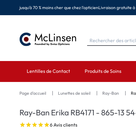
jusqu'à 70 % moins cher que chez l'opticien
Livraison gratuite à
Lentilles de Contact
Produits de Soins
MARQUES
MARQUES
CATÉGORIES
Page d'accueil
Lunettes de soleil
Ray-Ban
Ra
EyeDefinition
Eversee
Lentilles sphérique
Ray-Ban Erika RB4171 - 865-13 54
Acuvue
EyeDefinition
Lentilles toriques 
6 Avis clients
Biotrue
EasySept
Lentilles multifocal