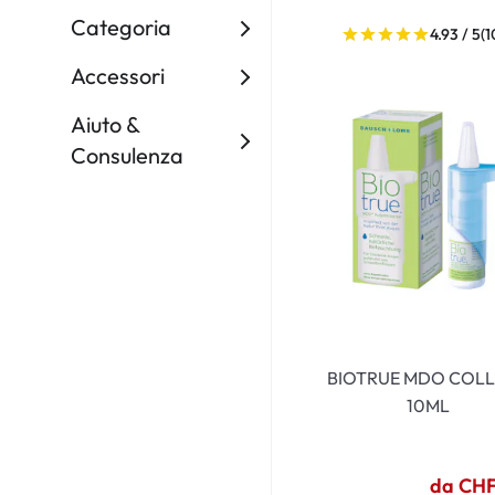
Dispo
Categoria
4.93 / 5
(1
Biomedics
Accessori
Aiuto &
Consulenza
BIOTRUE MDO COLL
10ML
da CHF