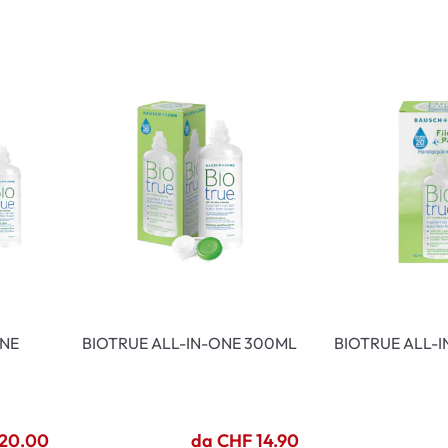
i per bambini
% SALDI %
Sintomi anorm
I %
Sintomi norma
ONE
BIOTRUE ALL-IN-ONE 300ML
BIOTRUE ALL-
 20.00
da CHF 14.90