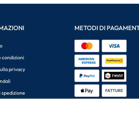
MAZIONI
METODI DI PAGAMEN
o
 condizioni
sulla privacy
ndali
i spedizione
i recesso
METODI DI SPEDIZION
lità