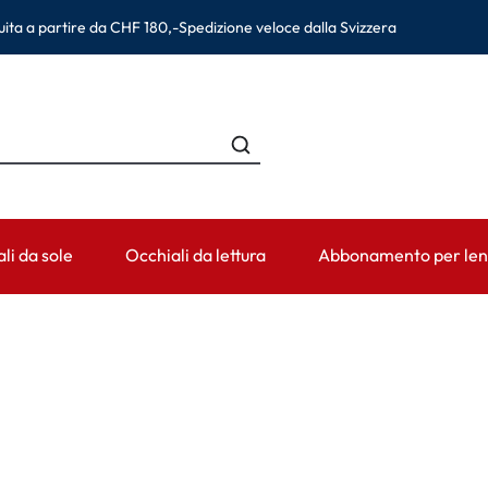
ita a partire da CHF 180,-
Spedizione veloce dalla Svizzera
li da sole
Occhiali da lettura
Abbonamento per lent
HE
CATEGORIA
PERIODO DI USURA
ACCESSORI
AIUTO & CO
an
Soluzioni per lenti a contatto
Lenti giornaliere
Contenitori per lenti
Lenti a conta
na Eyewear
Prodotti detergenti
Lenti bisettimanali
Pinzette e altri accessori
Prescrizione 
Colliri e cura occhi
Lenti mensili
Informazioni pe