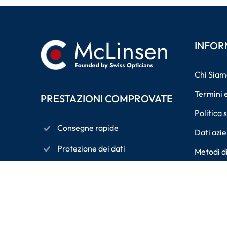
INFOR
Chi Siam
Termini e
PRESTAZIONI COMPROVATE
Politica 
Consegne rapide
Dati azie
Protezione dei dati
Metodi d
Diritto di recesso di 14 giorni
Resi
Pagamenti sicuri con crittografia
Diritto d
SSL
Accessibi