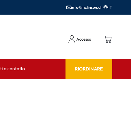
info@mclinsen.ch
IT
Accesso
i a contatto
RIORDINARE
NSULENTE
AIUTO & CONSULENZA
tto FAQ
Prodotti per la cura FAQ
FAQ
r l'utilizzo