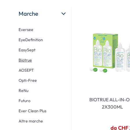
Ultra
Biotrue
Occhial
MyDay
AOSEPT
% SALD
Marche
Dailies
Opti-Free
Eversee
Precision
ReNu
EyeDefinition
Biofinity
Futuro
EasySept
PureVision
Ever Clean Plus
Biotrue
Air Optix
Altre marche
AOSEPT
Total
Opti-Free
Clariti
ReNu
Proclear
BIOTRUE ALL-IN-
Futuro
SofLens
2X300ML
Ever Clean Plus
Fusion
Altre marche
Freshlook
da CHF