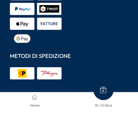
METODI DI SPEDIZIONE
CONTATTACI
Home
Ri-Ordine
Siamo qui per aiutarti.
info@mclinsen.ch
043 55 00 555
da lunedì a venerdì dalle 08:00-12:00 / 13:00-17:00,