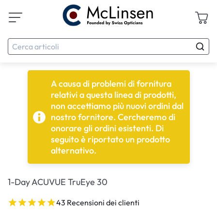
A causa di problemi di fornitura
relativi a questa linea di prodotti,
non accettiamo più nuovi ordini dal
nostro fornitore. Cercheremo di
onorare gli ordini esistenti. Di
seguito è riportato un prodotto
alternativo.
1-Day ACUVUE TruEye 30
43 Recensioni dei clienti