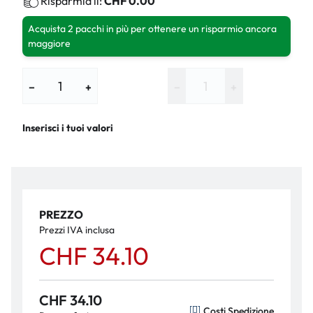
Risparmia il:
CHF 0.00
Acquista 2 pacchi in più per ottenere un risparmio ancora
maggiore
−
+
−
+
Inserisci i tuoi valori
PREZZO
Prezzi IVA inclusa
CHF 34.10
CHF 34.10
Costi Spedizione