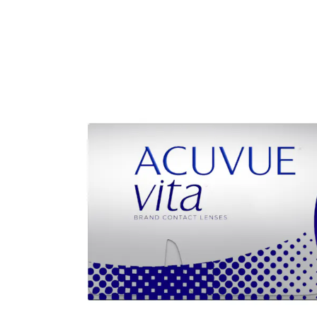
Ultra
Biotrue
Occhial
MyDay
AOSEPT
% SALD
Dailies
Opti-Free
Precision
ReNu
Biofinity
Futuro
PureVision
Ever Clean Plus
Air Optix
Altre marche
Total
Clariti
Proclear
SofLens
Fusion
Freshlook