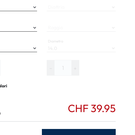
ali
Diottria
li
Raggio
Diametro
−
+
alori
CHF 39.95
a