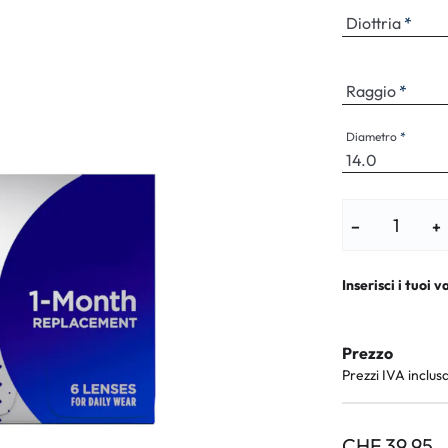
i per bambini
% SALDI %
Sintomi anorm
Diottria
I %
Sintomi norma
Raggio
Diametro
−
+
Inserisci i tuoi v
Prezzo
Prezzi IVA inclus
CHF 39.95