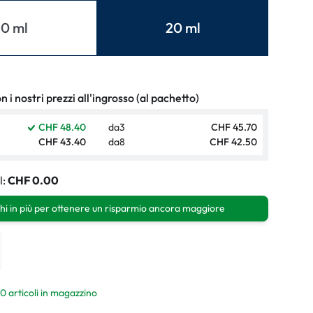
ali
10 ml
20 ml
li
 i nostri prezzi all'ingrosso (al pachetto)
CHF 48.40
da
3
CHF 45.70
CHF 43.40
da
8
CHF 42.50
l:
CHF 0.00
hi in più per ottenere un risparmio ancora maggiore
10 articoli in magazzino