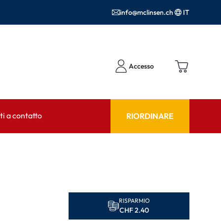
info@mclinsen.ch
IT
Accesso
i a contatto
RIORDINARE
NSULENTE
AIUTO & CONSULENZA
tto FAQ
Prodotti per la cura FAQ
FAQ
RISPARMIO
r l'utilizzo
CHF 2.40