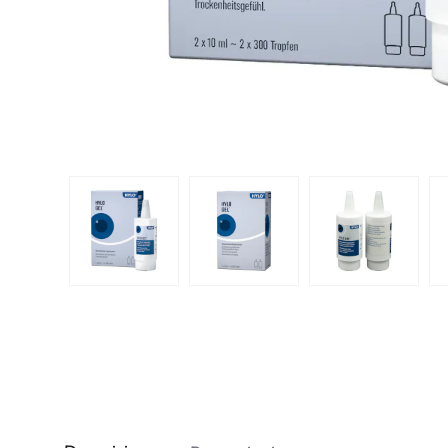
Dispo
Biomedics