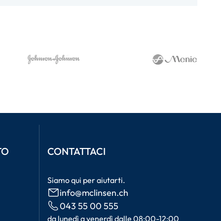
TO
CONTATTACI
Siamo qui per aiutarti.
info@mclinsen.ch
043 55 00 555
da lunedì a venerdì dalle 08:00-12:00