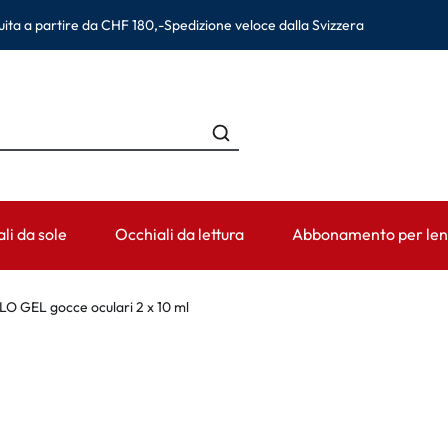
ita a partire da CHF 180,-
Spedizione veloce dalla Svizzera
li da sole
Occhiali da lettura
Abbonamento per lent
HE
CATEGORIA
PERIODO DI USURA
ACCESSORI
AIUTO & CO
O GEL gocce oculari 2 x 10 ml
an
Soluzioni per lenti a contatto
Lenti giornaliere
Contenitori per lenti
Lenti a conta
na Eyewear
Prodotti detergenti
Lenti bisettimanali
Pinzette e altri accessori
Prescrizione 
Colliri e cura occhi
Lenti mensili
Informazioni pe