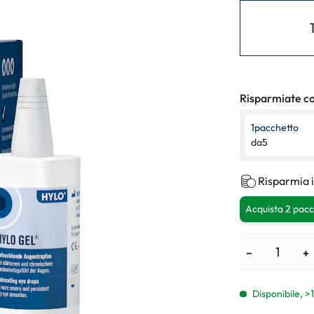
i per bambini
% SALDI %
Sintomi anorm
I %
Sintomi norma
Risparmiate con
1
pacchetto
da
5
Risparmia i
Acquista 2 pacc
−
+
Disponibile, >