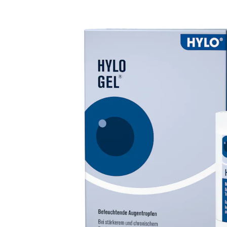
Ultra
Biotrue
Occhial
MyDay
AOSEPT
% SALD
Dailies
Opti-Free
Precision
ReNu
Biofinity
Futuro
PureVision
Ever Clean Plus
Air Optix
Altre marche
Total
Clariti
Proclear
SofLens
Fusion
Freshlook