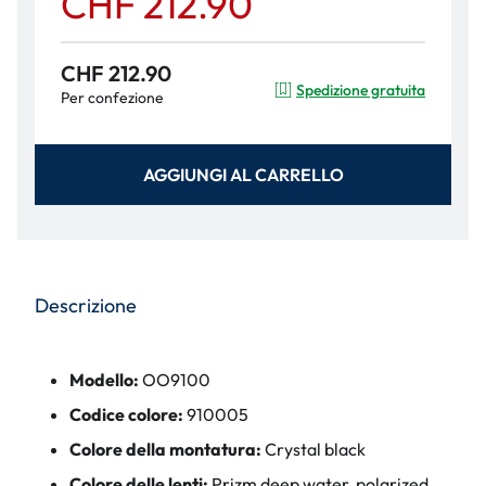
CHF 212.90
CHF 212.90
Spedizione gratuita
Per confezione
AGGIUNGI AL CARRELLO
Descrizione
Modello:
OO9100
Codice colore:
910005
Colore della montatura:
Crystal black
Colore delle lenti:
Prizm deep water, polarized