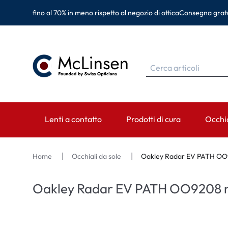
fino al 70% in meno rispetto al negozio di ottica
Consegna gratu
Lenti a contatto
Prodotti di cura
Occhia
MARCHE
MARCHE
CATEGORIA
MARC
Home
Occhiali da sole
Oakley Radar EV PATH OO
EyeDefinition
Eversee
Lenti sferiche
Ray-B
Oakley Radar EV PATH OO9208 
Acuvue
EyeDefinition
Lenti toriche
Monta
Biotrue
EasySept
Lenti multifocali
Oakley