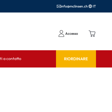
info@mclinsen.ch
IT
Accesso
i a contatto
RIORDINARE
NSULENTE
AIUTO & CONSULENZA
tto FAQ
Prodotti per la cura FAQ
FAQ
r l'utilizzo