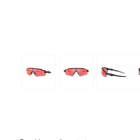
Dispo
Biomedics