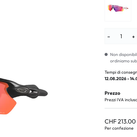
i per bambini
% SALDI %
Sintomi anorm
I %
Sintomi norma
−
+
Non disponibil
ordiniamo sub
Tempi di consegn
12.08.2026 - 14
Prezzo
Prezzi IVA inclus
CHF 213.00
Per confezione