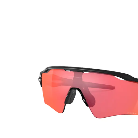
Ultra
Biotrue
Occhial
MyDay
AOSEPT
% SALD
Dailies
Opti-Free
Precision
ReNu
Biofinity
Futuro
PureVision
Ever Clean Plus
Air Optix
Altre marche
Total
Clariti
Proclear
SofLens
Fusion
Freshlook