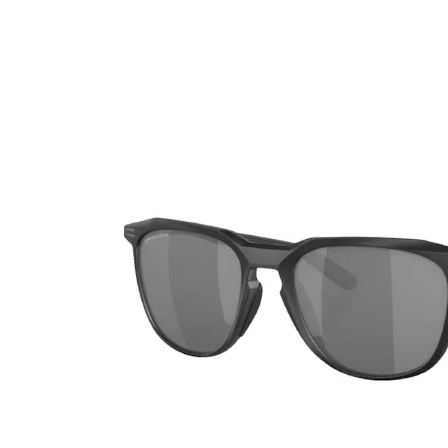
Ultra
Biotrue
Occhial
MyDay
AOSEPT
% SALD
Dailies
Opti-Free
Precision
ReNu
Biofinity
Futuro
PureVision
Ever Clean Plus
Air Optix
Altre marche
Total
Clariti
Proclear
SofLens
Fusion
Freshlook