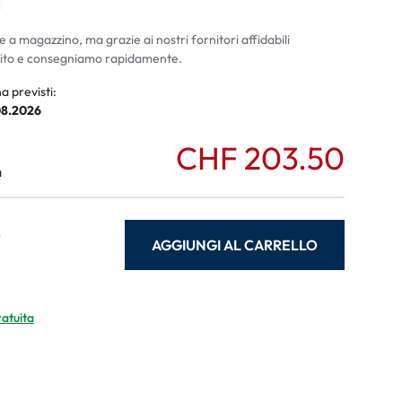
ali
li
e a magazzino, ma grazie ai nostri fornitori affidabili
ito e consegniamo rapidamente.
a previsti:
08.2026
CHF 203.50
a
0
AGGIUNGI AL CARRELLO
ratuita