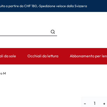
ita a partire da CHF 180,-
Spedizione veloce dalla Svizzera
li da sole
Occhiali da lettura
Abbonamento per lent
HE
CATEGORIA
PERIODO DI USURA
ACCESSORI
AIUTO & CO
ro M
an
Soluzioni per lenti a contatto
Lenti giornaliere
Contenitori per lenti
Lenti a conta
na Eyewear
Prodotti detergenti
Lenti bisettimanali
Pinzette e altri accessori
Prescrizione 
Colliri e cura occhi
Lenti mensili
Informazioni pe
−
+