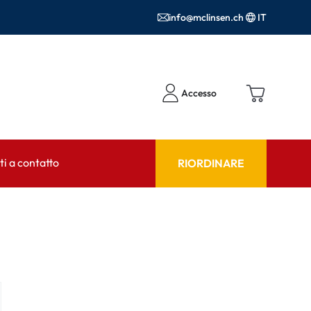
info@mclinsen.ch
IT
Accesso
i a contatto
RIORDINARE
NSULENTE
AIUTO & CONSULENZA
tto FAQ
Prodotti per la cura FAQ
FAQ
r l'utilizzo