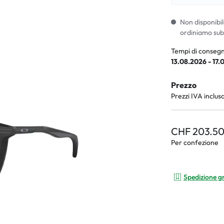
i per bambini
% SALDI %
Sintomi anorm
I %
Sintomi norma
Non disponibil
ordiniamo sub
Tempi di consegn
13.08.2026 - 17.
Prezzo
Prezzi IVA inclus
CHF 203.5
Per confezione
Spedizione g