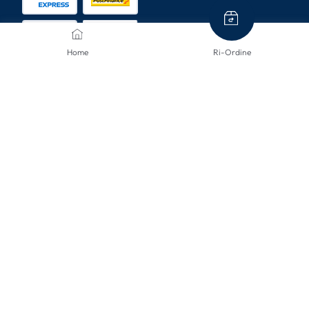
Home
Ri-Ordine
METODI DI SPEDIZIONE
CONTATTACI
Siamo qui per aiutarti.
info@mclinsen.ch
043 55 00 555