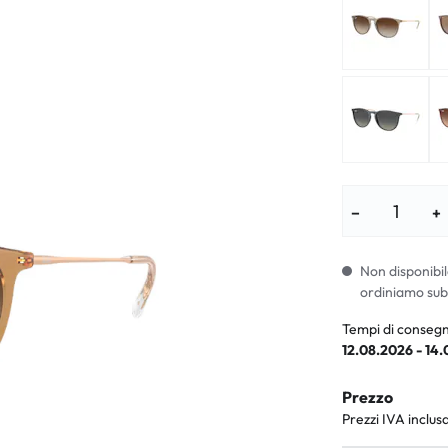
i per bambini
% SALDI %
Sintomi anorm
I %
Sintomi norma
−
+
Non disponibil
ordiniamo sub
Tempi di consegn
12.08.2026 - 14
Prezzo
Prezzi IVA inclus