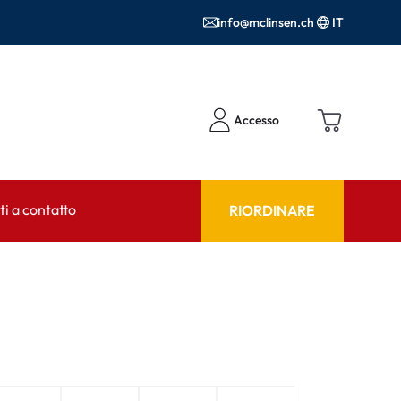
info@mclinsen.ch
IT
Accesso
i a contatto
RIORDINARE
NSULENTE
AIUTO & CONSULENZA
tto FAQ
Prodotti per la cura FAQ
FAQ
r l'utilizzo