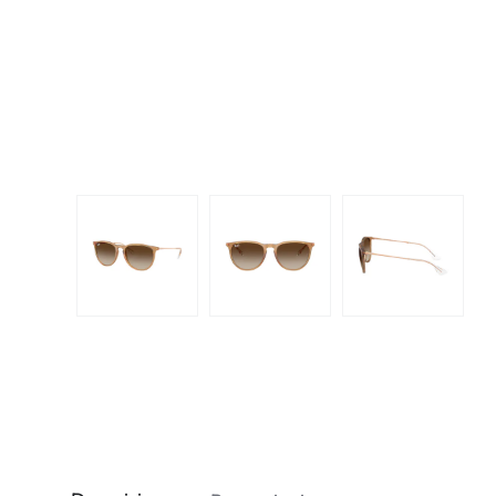
Dispo
Biomedics