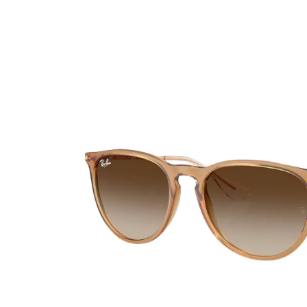
Ultra
Biotrue
Occhial
MyDay
AOSEPT
% SALD
Dailies
Opti-Free
Precision
ReNu
Biofinity
Futuro
PureVision
Ever Clean Plus
Air Optix
Altre marche
Total
Clariti
Proclear
SofLens
Fusion
Freshlook