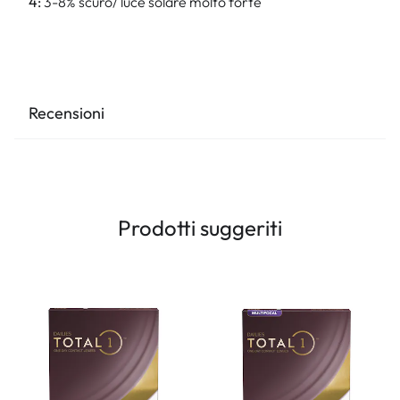
4:
3-8% scuro/ luce solare molto forte
Recensioni
Prodotti suggeriti