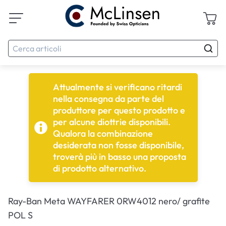
Attualmente si verificano ritardi
nella consegna da parte del
produttore per questo prodotto e
per alcune diottrie disponibili.
Qualora la combinazione
desiderata non fosse disponibile,
troverà più in basso una proposta
di prodotto alternativo.
Ray-Ban Meta WAYFARER 0RW4012 nero/ grafite
POL S