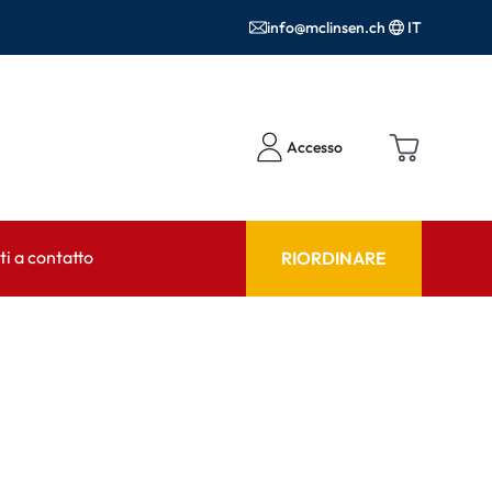
info@mclinsen.ch
IT
Accesso
i a contatto
RIORDINARE
NSULENTE
AIUTO & CONSULENZA
tto FAQ
Prodotti per la cura FAQ
FAQ
r l'utilizzo