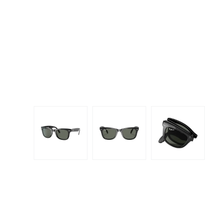
Dispo
Biomedics