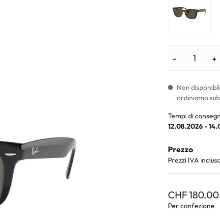
i per bambini
% SALDI %
Sintomi anorm
I %
Sintomi norma
−
+
Non disponibil
ordiniamo sub
Tempi di consegn
12.08.2026 - 14
Prezzo
Prezzi IVA inclus
CHF 180.00
Per confezione