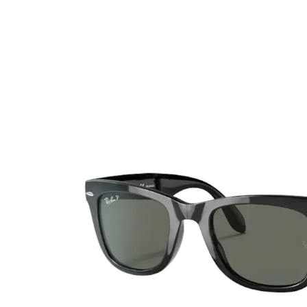
Ultra
Biotrue
Occhial
MyDay
AOSEPT
% SALD
Dailies
Opti-Free
Precision
ReNu
Biofinity
Futuro
PureVision
Ever Clean Plus
Air Optix
Altre marche
Total
Clariti
Proclear
SofLens
Fusion
Freshlook