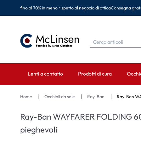
fino al 70% in meno rispetto al negozio di ottica
Consegna gratu
Lenti a contatto
Prodotti di cura
Occhia
MARCHE
MARCHE
CATEGORIA
MARC
Home
Occhiali da sole
Ray-Ban
Ray-Ban WA
EyeDefinition
Eversee
Lenti sferiche
Ray-B
Ray-Ban WAYFARER FOLDING 601
Acuvue
EyeDefinition
Lenti toriche
Monta
pieghevoli
Biotrue
EasySept
Lenti multifocali
Oakley