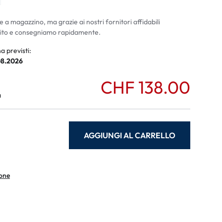
ali
li
e a magazzino, ma grazie ai nostri fornitori affidabili
ito e consegniamo rapidamente.
a previsti:
08.2026
CHF 138.00
a
AGGIUNGI AL CARRELLO
ione