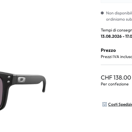
i per bambini
% SALDI %
Sintomi anorm
I %
Sintomi norma
Non disponibil
ordiniamo sub
Tempi di consegn
13.08.2026 - 17.
Prezzo
Prezzi IVA inclus
CHF 138.00
Per confezione
Costi Spediz