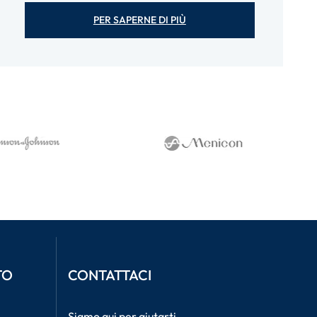
PER SAPERNE DI PIÙ
TO
CONTATTACI
Siamo qui per aiutarti.