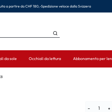
ita a partire da CHF 180,-
Spedizione veloce dalla Svizzera
li da sole
Occhiali da lettura
Abbonamento per lent
HE
CATEGORIA
PERIODO DI USURA
ACCESSORI
AIUTO & CO
E8
an
Soluzioni per lenti a contatto
Lenti giornaliere
Contenitori per lenti
Lenti a conta
na Eyewear
Prodotti detergenti
Lenti bisettimanali
Pinzette e altri accessori
Prescrizione 
Colliri e cura occhi
Lenti mensili
Informazioni pe
−
+