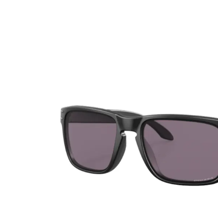
Ultra
Biotrue
Occhial
MyDay
AOSEPT
% SALD
Dailies
Opti-Free
Precision
ReNu
Biofinity
Futuro
PureVision
Ever Clean Plus
Air Optix
Altre marche
Total
Clariti
Proclear
SofLens
Fusion
Freshlook