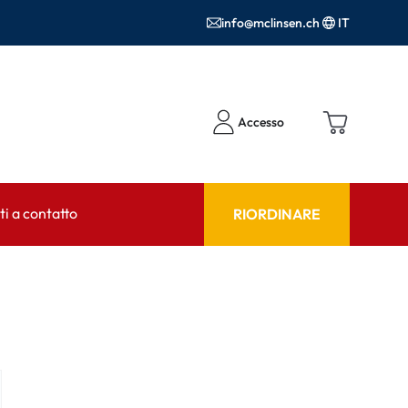
info@mclinsen.ch
IT
Accesso
i a contatto
RIORDINARE
NSULENTE
AIUTO & CONSULENZA
tto FAQ
Prodotti per la cura FAQ
FAQ
r l'utilizzo