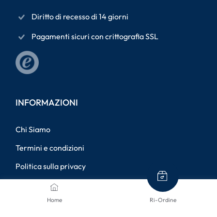
Diritto di recesso di 14 giorni
Pagamenti sicuri con crittografia SSL
INFORMAZIONI
Chi Siamo
Termini e condizioni
Politica sulla privacy
Dati aziendali
Home
Ri-Ordine
Metodi di spedizione