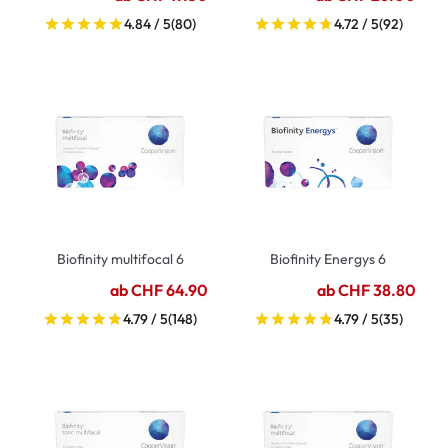
4.84 / 5
(80)
4.72 / 5
(92)
Biofinity multifocal 6
Biofinity Energys 6
ab CHF 64.90
ab CHF 38.80
4.79 / 5
(148)
4.79 / 5
(35)