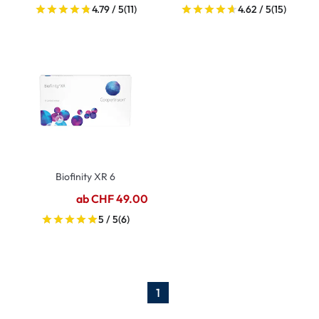
4.79 / 5
(11)
4.62 / 5
(15)
Biofinity XR 6
ab CHF 49.00
5 / 5
(6)
1