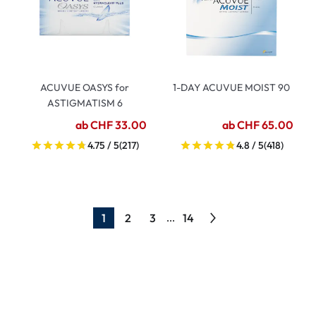
ACUVUE OASYS for
1-DAY ACUVUE MOIST 90
ASTIGMATISM 6
ab CHF 33.00
ab CHF 65.00
4.75 / 5
(217)
4.8 / 5
(418)
1
2
3
14
...