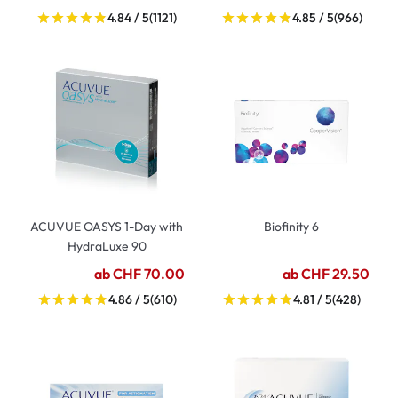
4.84 / 5
(1121)
4.85 / 5
(966)
ACUVUE OASYS 1-Day with
Biofinity 6
HydraLuxe 90
ab CHF 70.00
ab CHF 29.50
4.86 / 5
(610)
4.81 / 5
(428)