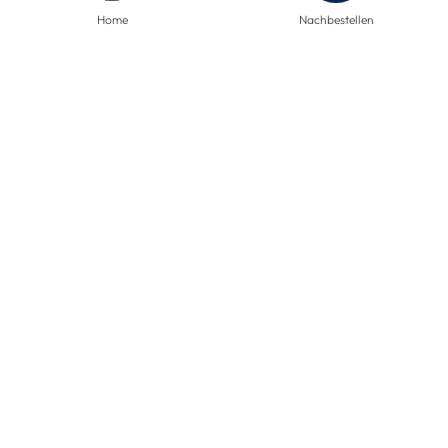
Home
Nachbestellen
Über uns
Allgemeine Geschäftsbedingungen
Datenschutzrichtlinie
Impressum
Versandinformationen
Rücksendungen
Widerruf
Barrierefreiheit
Privatsphäre-Einstellungen
ZAHLUNGSMETHODEN